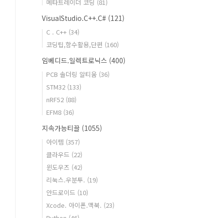
메타트레이더 코딩
(81)
VisualStudio.C++.C#
(121)
C . C++
(34)
코딩팁,함수활용,단편
(160)
임베디드.일렉트로닉스
(400)
PCB 솔더링 알티움
(36)
STM32
(133)
nRF52
(88)
EFM8
(36)
지속가능티끌
(1055)
아이템
(357)
클라우드
(22)
윈도우즈
(42)
리눅스.우분투.
(19)
안드로이드
(10)
Xcode. 아이폰.맥북.
(23)
Python
(46)