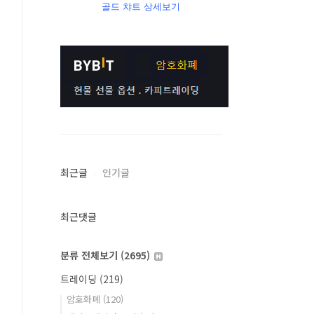
골드 챠트 상세보기
최근글
인기글
최근댓글
분류 전체보기
(2695)
트레이딩
(219)
암호화폐
(120)