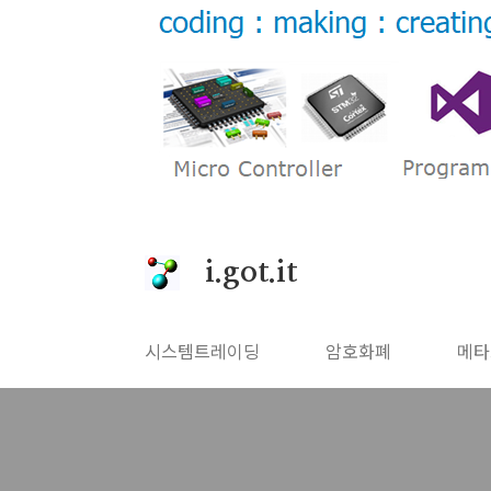
본문 바로가기
i.got.it
시스템트레이딩
암호화폐
메타