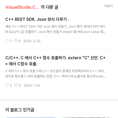
더보기
VisualStudio.C++.C#/C . C++
의 다른 글
C++ REST SDK. Json 형식 다루기 .
글 내용
개요 C++ REST SDK 기반 Json 형식 만들기, Json 형식 데이터 에서 데이
터 요소(키-값) 추출하기. Json 형식 만들기 object 를 바로 json value 형식
으로 변환. #include // need for json // Json 형식 {"op":"ping"} 만들기.
2
0
2020. 3. 22.
키-값 1개만 있는 초간단. 아래처럼 하면됨. web::json::value obj = web::j
son::value::object(); obj[U("op")] = web::json::value::string(U("pin
g")); std::wcout wstring형변환. s
C/C++. C 에서 C++ 함수 호출하기. extern "C" 선언. C+
+ 에서 C함수 호출.
글 내용
C 에서 C++ 함수 호출 C와 C++ 코드들이 혼재된 프로젝트에서 C++ 에서
정의된 함수를 C 에서 호출하는 방법. C++ 측에 C에 노출시킬 함수에 extern
"C" 선언 추가된것은 C에서 호출가능함. /// C++ mycpp.cpp 측 코드. void
3
0
2020. 1. 24.
function(void) { } //상기 함수를 C측에 노출시키는 함수 추가 작성. extern
"C" void c_function(void) { function(); } // C++측 헤더 파일 mycpp.h
에는 위 함수 선언 추가하지 않는다. // extern "C" void c_function(void); f
1(_i); } /////////// C code double call_my_class_f1(struct my_class *
_p_m..
이 블로그 인기글