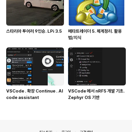
스타리아 투어러 9인승. LPi 3.5
메타트레이더 5. 체계정리. 활용
법/지식
VSCode . 확장 Continue . AI
VSCode 에서 nRF5 개발 기초.
code assistant
Zephyr OS 기반
의안내