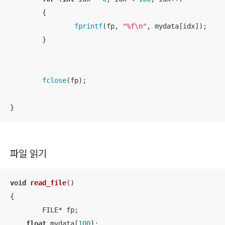
	{

fprintf
(fp, 
"%f\n"
, mydata[idx]);

	}

fclose
(fp);

}
파일 읽기
void
read_file
()
{

	FILE* fp; 

float
 mydata[
100
]; 
