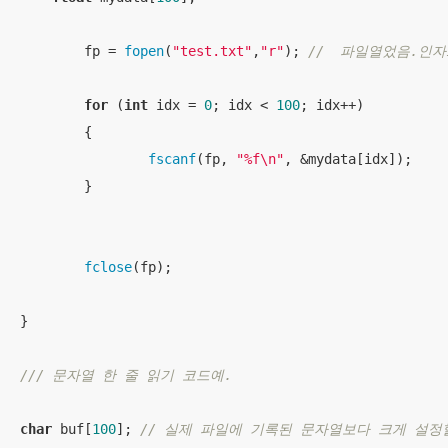
	fp = 
fopen
(
"test.txt"
,
"r"
); 
//  파일열었음.인자
for
 (
int
 idx = 
0
; idx < 
100
; idx++)

	{

fscanf
(fp, 
"%f\n"
, &mydata[idx]);

	}

fclose
(fp);

}

/// 문자열 한 줄 읽기 코드예. 
char
 buf[
100
]; 
// 실제 파일에 기록된 문자열보다 크게 설정