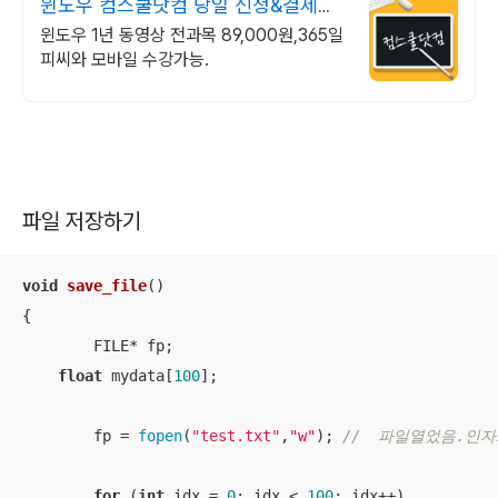
윈도우 컴스쿨닷컴 당일 신청&결제시
기프티콘!
윈도우 1년 동영상 전과목 89,000원,365일
피씨와 모바일 수강가능.
파일 저장하기
void
save_file
()
{

	FILE* fp; 

float
 mydata[
100
]; 

	fp = 
fopen
(
"test.txt"
,
"w"
); 
//  파일열었음.인자
for
 (
int
 idx = 
0
; idx < 
100
; idx++)
