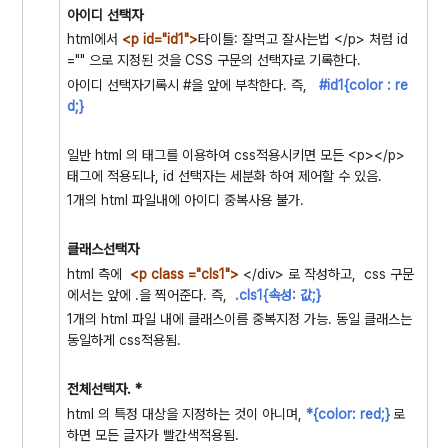
아이디 선택자
html에서
<p id="id1">
타이틀: 잘먹고 잘사는법 </p> 처럼 id
="" 으로 지정된 것을 CSS 구문의 선택자로 기록한다.
아이디 선택자기록시 #을 앞에 부착한다. 즉,
#id1{color : re
d;}
일반 html 의 태그를 이용하여 css적용시키면 모든 <p></p>
태그에 적용되나, id 선택자는 세분화 하여 제어할 수 있음.
1개의 html 파일내에 아이디 중복사용 불가.
클래스선택자
html 측에
<p class ="cls1">
</div> 로 작성하고, css 구문
에서는 앞에 .을 찍어준다. 즉,
.cls1{속성: 값;}
1개의 html 파일 내에 클래스이름 중복지정 가능. 동일 클래스는
동일하게 css적용됨.
전체선택자. *
html 의 특정 대상을 지정하는 것이 아니며,
*{color: red;
}
로
하면 모든 글자가 빨간색적용됨.