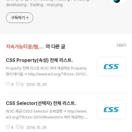
developing : trading : enjoying
구독하기
더보기
지속가능티끌/웹,워드프레스
의 다른 글
CSS Property(속성) 전체 리스트.
글 내용
Property 전체 리스트 W3C 에서 제공하는 Property
정리 테이블 -> http://www.w3.org/TR/css-2010/#
properties 복사해옴. Name 에 있는 것이 속성이며 클
3
0
2014. 10. 29.
릭하면 상세정보를 볼 수 있다. Name Values Initial val
ue Applies to Media background-attachment sc
roll | fixed | inherit scroll visual background-col
CSS Selector(선택자) 전체 리스트.
or | inherit transparent visual background-imag
글 내용
e | none | inherit none visual background-positi
W3C 제공 CSS3 Selector 상세설명 -> http://www.
on [ [ | | left | center | right ] [ | | top | center..
w3.org/TR/css-2010/#selectors 에서 제공하는 Se
lector 전체 리스트 복사해옴. 아래 링크를 클릭하면 해당
4
0
2014. 10. 29.
Selector 의 상세설명 볼 수 있음. The following tabl