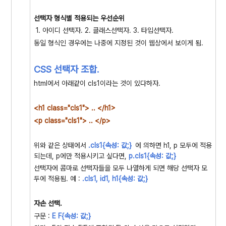
선택자 형식별 적용되는 우선순위
1. 아이디 선택자. 2. 클래스선택자. 3. 타입선택자.
동일 형식인 경우에는 나중에 지정된 것이 웹상에서 보이게 됨.
CSS 선택자 조합.
html에서 아래같이 cls1이라는 것이 있다하자.
<h1 class="cls1"> .. </h1>
<p class="cls1
"
> .. </p>
위와 같은 상태에서
.cls1{속성: 값;
}
에 의하면 h1, p 모두에 적용
되는데, p에만 적용시키고 싶다면,
p.cls1{속성: 값;
}
선택자에 콤마로 선택자들을 모두 나열하게 되면 해당 선택자 모
두에 적용됨. 예 :
.cls1, id1, h1{속성: 값;
}
자손 선택.
구문 :
E F{속성: 값;
}