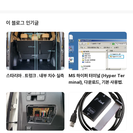
e summarizes the Selector syntax: Pattern Mea
ning Described in section First defined in level *
any element Universal selector 2 E an element
of type E Type selector 1 E[foo] an E element wi
이 블로그 인기글
th a "foo" attribute Attribute selectors 2 E[foo
="b..
스타리아 . 트렁크 . 내부 치수 실측
MS 하이퍼 터미널 (Hyper Ter
minal), 다운로드, 기본 사용법.