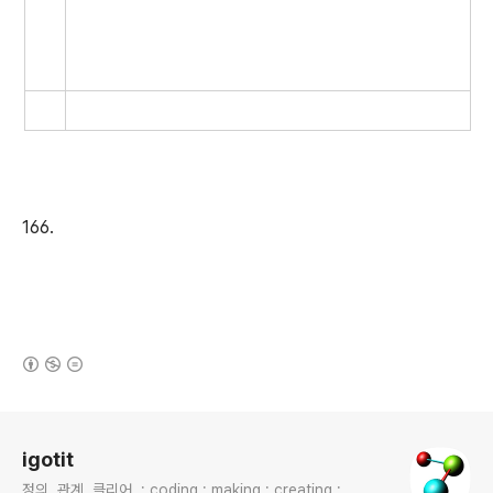
166.
(새창열림)
로그 정보
igotit
정의. 관계. 클리어. : coding : making : creating :