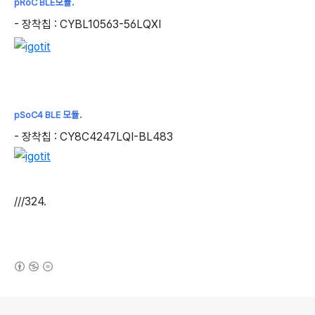
pRoC BLE모듈.
- 장착칩 : CYBL10563-56LQXI
pSoC4 BLE 모듈.
- 장착칩 : CY8C4247LQI-BL483
///324.
(새창열림)
로그 정보