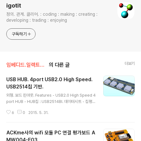
igotit
정의. 관계. 클리어. : coding : making : creating :
developing : trading : enjoying
구독하기
더보기
임베디드.일렉트로닉스
의 다른 글
USB HUB. 4port USB2.0 High Speed.
USB2514칩 기반.
글 내용
외형. 보드 핀아웃. Features - USB2.0 High Speed 4
port HUB - HUB칩 : USB2514BI. 데이터시트 - 칩평가
보드 : http://www.microchip.com/DevelopmentT
6
0
2015. 5. 31.
ools/ProductDetails.aspx?PartNO=evb-usb251
4bc 본 글이 포함된 상위 정리장소 : http://igotit.tistor
y.com/280 ///317.
ACKme사의 wifi 모듈 PC 연결 평가보드 A
MW004-E03