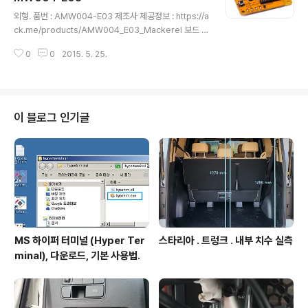
글 내용
외형. 품번 : AMW004-E03 제조사 제공정보 : https://a
ck.me/products/AMW004_E03_Mackerel 보드 사
용자 매뉴얼 : 파일첨부함. 장착된 모듈 AMW004 : htt
0
0
2015. 5. 25.
p://igotit.tistory.com/287 FEATURES USB-UART
interface for a direct serial connection to the A
MW004 Wi-Fi module Separate LEDs indicate d
ata on UART transmit/receive Sensor interface i
ncluding two buttons and two LEDs Manual rese
이 블로그 인기글
t switch Breakout headers and ground hooks fo
r easy pro..
MS 하이퍼 터미널 (Hyper Ter
스타리아 . 트렁크 . 내부 치수 실측
minal), 다운로드, 기본 사용법.