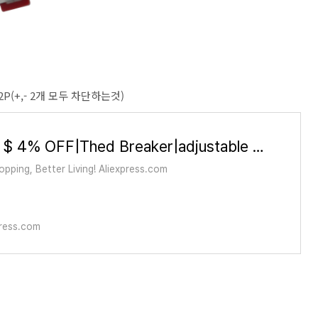
 2P(+,- 2개 모두 차단하는것)
2.59US $ 4% OFF|Thed Breaker|adjustable Dc Circuit Breaker 12v-48v - Battery Protection & Isolation
pping, Better Living! Aliexpress.com
ress.com