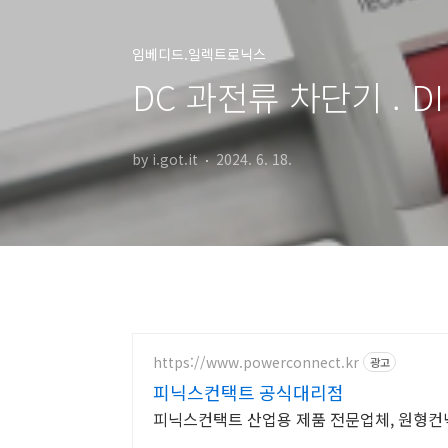
임베디드.일렉트로닉스
DC 과전류 차단기 . D
by i.got.it
2024. 6. 18.
https://www.powerconnect.kr
광고
피닉스컨택트 공식대리점
피닉스컨택트 산업용 제품 전문업체, 원형