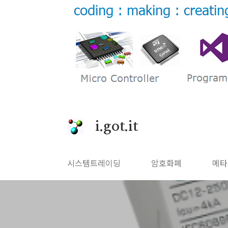
본문 바로가기
i.got.it
시스템트레이딩
암호화폐
메타