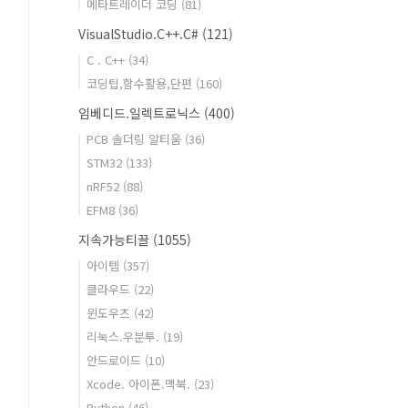
메타트레이더 코딩
(81)
VisualStudio.C++.C#
(121)
C . C++
(34)
코딩팁,함수활용,단편
(160)
임베디드.일렉트로닉스
(400)
PCB 솔더링 알티움
(36)
STM32
(133)
nRF52
(88)
EFM8
(36)
지속가능티끌
(1055)
아이템
(357)
클라우드
(22)
윈도우즈
(42)
리눅스.우분투.
(19)
안드로이드
(10)
Xcode. 아이폰.맥북.
(23)
Python
(46)