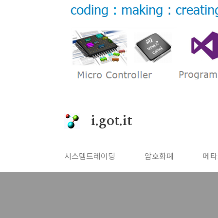
본문 바로가기
i.got.it
시스템트레이딩
암호화폐
메타