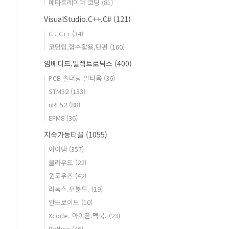
메타트레이더 코딩
(81)
VisualStudio.C++.C#
(121)
C . C++
(34)
코딩팁,함수활용,단편
(160)
임베디드.일렉트로닉스
(400)
PCB 솔더링 알티움
(36)
STM32
(133)
nRF52
(88)
EFM8
(36)
지속가능티끌
(1055)
아이템
(357)
클라우드
(22)
윈도우즈
(42)
리눅스.우분투.
(19)
안드로이드
(10)
Xcode. 아이폰.맥북.
(23)
Python
(46)