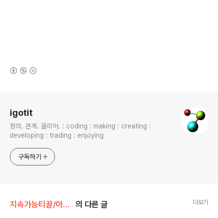
(새창열림)
로그 정보
igotit
정의. 관계. 클리어. : coding : making : creating :
developing : trading : enjoying
구독하기
더보기
지속가능티끌/아이템
의 다른 글