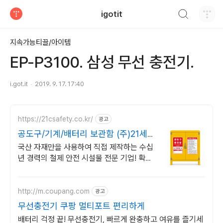
검색하기
igotit
티스토리
지속가능티끌/아이템
EP-P3100. 삼성 무선 충전기.
i.got.it
2019. 9. 17. 17:40
https://21csafety.co.kr/
광고
공도구/기계/배터리 보관함 (주)21세기
안전산업
국산 자재만을 사용하여 직접 제작하는 수십
년 경력의 철제 안전 시설물 전문 기업! 확산
형 소화기, 안전표시 부착, 색상 변경, 주문제
작 모두 가능!
http://m.coupang.com
광고
무선충전기 쿠팡 멀티포트 편리하게
배터리 걱정 끝! 무선충전기, 빠르게 완충하고 여유를 즐기세