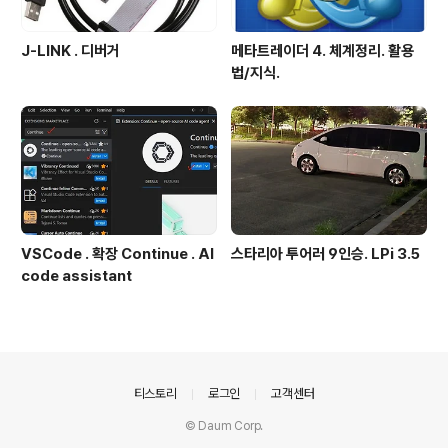
J-LINK . 디버거
메타트레이더 4. 체계정리. 활용
법/지식.
VSCode . 확장 Continue . AI
스타리아 투어러 9인승. LPi 3.5
code assistant
의안내
티스토리
로그인
고객센터
© Daum Corp.