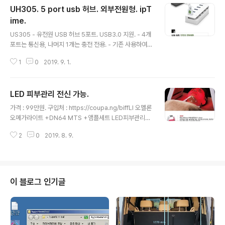
UH305. 5 port usb 허브. 외부전원형. ipT
ime.
글 내용
US305 - 유전원 USB 허브 5포트. USB3.0 지원. - 4개
포트는 통신용, 나머지 1개는 충전 전용. - 기존 사용하여
품질 확인했던 8포트 USB HUB UH308 과 동일 품질이
1
0
2019. 9. 1.
면서 아담한 사이즈 장점. 구입처 : https://coupa.ng/bi
G8IS 가격 : 2만4천원. ipTIME 5포트 유전원 USB3.0
허브 COUPANG www.coupang.com 연관 8포트 유
LED 피부관리 전신 가능.
전원 허브. UH308. 8 port usb 허브. 외부전원형. ipTi
글 내용
me. 모델 : UH308 - 8 port usb hub. usb3.0 4개, 2.
가격 : 99만원. 구입처 : https://coupa.ng/biffLI 오멜론
0 3개, 전원출력만 1개. - 1개는 전원 출력만 되므로 실제
오메가라이트 +DN64 MTS +앰플세트 LED피부관리기
통신연결 가능한 기기 총수 7개. 구입. - 가격 : 28,840원.
COUPANG www.coupang.com -----------------
- 판매처 : https://..
2
0
2019. 8. 9.
------------------------------------- 가격 : 39만
구입처 : https://coupa.ng/bifhuY 포인트컬러라이트 칼
라테라피 LED피부관리기 LED조사기 COUPANG ww
w.coupang.com 첫등록 : 2019년 8월 9일 최종수정 :
본 글 단축주소 : https://igotit.tistory.com/
이 블로그 인기글