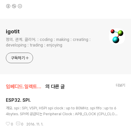
(새창열림)
로그 정보
igotit
정의. 관계. 클리어. : coding : making : creating :
developing : trading : enjoying
구독하기
더보기
임베디드.일렉트로닉스
의 다른 글
ESP32. SPI.
글 내용
개요. spi : SPI, VSPI, HSPI spi clock : up to 80MHz. spi fifo : up to 6
4bytes. SPI에 공급되는 Peripheral Clock : APB_CLOCK (CPU_CLOC
K 에서 분주된 클럭.). SPI 지원규격 : Standard SPI, Dual SPI, Quad SPI,
0
0
2016. 11. 1.
external Flash/SRAM에 연결가능, DMA 가능. TRM에서의 SPI표기 및 수