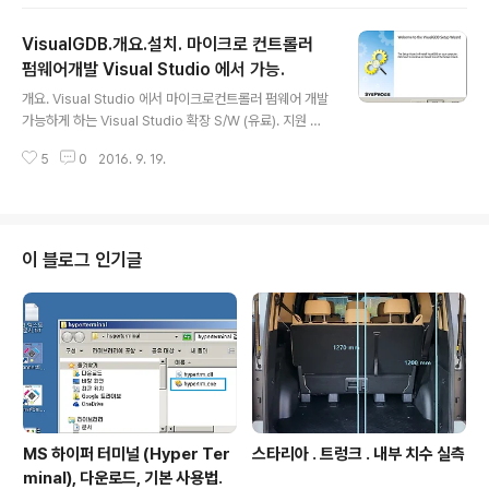
량표현이 정확하지 않다. TRM에서는 SPI0,SPI1, SPI2, SPI3 총 4개인 것처
럼 설명되어있고, 데이타시트에서는 SPI, VSPI, HSPI 3개 언급되고 있다. SP
VisualGDB.개요.설치. 마이크로 컨트롤러
I, VSPI, HSPI 표기가 정확한 것이며 ESP32의 SPI는 총 3개. SPI = SPI1, H
SPI =..
펌웨어개발 Visual Studio 에서 가능.
글 내용
개요. Visual Studio 에서 마이크로컨트롤러 펌웨어 개발
가능하게 하는 Visual Studio 확장 S/W (유료). 지원 MC
U : STM32, NXP, LPC, MSP430, 라즈베리 파이, 비글
5
0
2016. 9. 19.
본 .등 지원 JTAG/SWD Debugger : ST-Link, J-Lin
k, CC3200 Launchpad등. 지원 Visual Studio버전 :
VS2008~2015 까지 모두 가능. (2016년 9월 시점)툴
체인 : GNU GCC 기반. 제조사 사이트 : http://visualgd
b.com/제조사 제공 튜토리얼 : http://visualgdb.com/t
이 블로그 인기글
utorials/ VisualGDB 설치전 필수요구사항 : Visual Stu
dio 2015 설치 -> http://igotit.tist..
MS 하이퍼 터미널 (Hyper Ter
스타리아 . 트렁크 . 내부 치수 실측
minal), 다운로드, 기본 사용법.