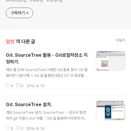
developing : trading : enjoying
구독하기
더보기
일반
의 다른 글
Git. SourceTree 활용 - Git로컬저장소 지
정하기.
글 내용
개요 툴 S/W SourceTree 이용한 Git 활용 정리. Git 활
용위한 기본이해. 1. Git 을 활용한다함은 PC 의 특정폴더
를 로컬저장소(Local Repository)로 지정하여 그 속에
6
0
2016. 8. 13.
있는 파일들의 변경이력을 저장해두는 기능이 핵심. - 파일
의 변경이력이 저장되는 시점은 사용자가 지정한 파일을 c
ommit 이라는 처리를 한 경우에만 상태가 저장됨. 2. So
Git. SourceTree 설치.
urceTree 에서 추가로 원격저장소(Remote Reposito
글 내용
ry) 를 설정하여 상기1에서 로컬저장소의 데이터를 원격저
개요 SourceTree 설치. SourceTree : - 윈도우 환경
장소와 동기화 시키는 처리가 가능하다. - 원격저장소는 G
에서 git 사용시 GUI 어플. - Git 을 활용하기위하여 커맨
itHub, Bitbucket , MS사의 Visual Studio Team Ser
드창에서 문자열 명령어 타이핑하지 않아도 되는 편리함과
vice 등 Git 규격을 만족하는 모든 원격저장소이면 사용가
5
0
2016. 8. 13.
직관적인 사용성. 설치시 Git for Windows 관련 결정사