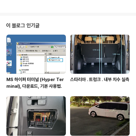
능하다. - ..
항. 옵션1. http://igotit.tistory.com/923 옵션2. Git fo
r Windows 가 설치되지 않은 상태에서. SourceTree
내장 Git 이용하는것. 별도로 Git for Windows설치하지
않아도 되나 SourceTree 를 실행해야만 Git 기능 활용
이 블로그 인기글
가능. 위 2가지 옵션중 옵션1이 더 유용하다. "Git for Win
dows" 가 Git 관리의 코아에 해당하는 것이고, SourceT
ree 는 이를 쉽게 활용하기 위한 ..
MS 하이퍼 터미널 (Hyper Ter
스타리아 . 트렁크 . 내부 치수 실측
minal), 다운로드, 기본 사용법.