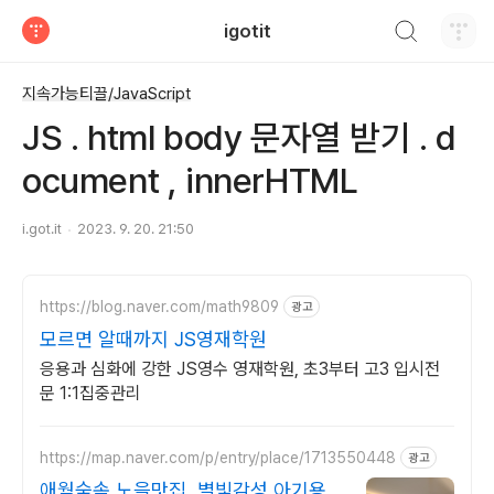
검색하기
igotit
티스토리
지속가능티끌/JavaScript
JS . html body 문자열 받기 . d
ocument , innerHTML
i.got.it
2023. 9. 20. 21:50
https://blog.naver.com/math9809
광고
모르면 알때까지 JS영재학원
응용과 심화에 강한 JS영수 영재학원, 초3부터 고3 입시전
문 1:1집중관리
https://map.naver.com/p/entry/place/1713550448
광고
애월숲속 노을맛집, 별빛감성 아기용품