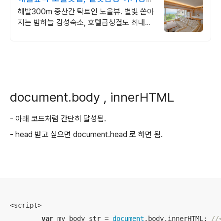
완벽구비, 대가족
해발300m 중산간 탁트인 노을뷰. 별빛 쏟아
지는 밤하늘 감성숙소, 호텔급청결도 최대
14인 복층 독채, 5개의 침대와 넓은 다이닝
룸으로 프라이빗한 대가족 여행
document.body , innerHTML
- 아래 코드처럼 간단히 달성됨.
- head 받고 싶으면 document.head 로 하면 됨.
<script>

var
 my_body_str = 
document
.body.innerHTML; 
//