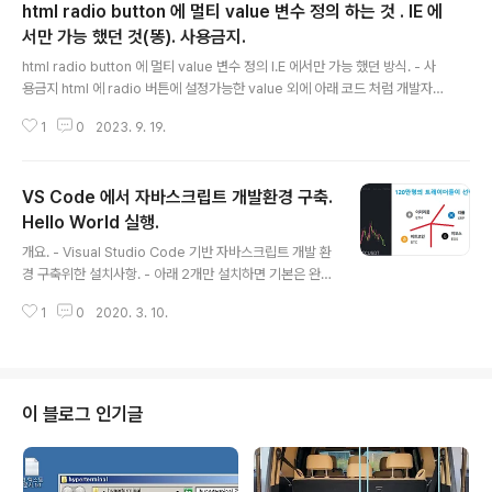
html radio button 에 멀티 value 변수 정의 하는 것 . IE 에
서만 가능 했던 것(똥). 사용금지.
글 내용
html radio button 에 멀티 value 변수 정의 I.E 에서만 가능 했던 방식. - 사
용금지 html 에 radio 버튼에 설정가능한 value 외에 아래 코드 처럼 개발자
가 임의로 추가 가능한 value_id 라는 것에 추가의 다른 값을 할당해두고 radi
1
0
2023. 9. 19.
o 버튼 클릭시 value, value_id 각각의 값을 모두 활용가능하여 편리했는데,
이런 방식의 코드는 인터넷 익스플로러에서만 정상 작동 가능하다. 크롬이나 에
지에서는 value_id 라는 값을 못받아 undefined 로 처리된다. 표준 문법이 아
VS Code 에서 자바스크립트 개발환경 구축.
닌 것을 인터넷 익스플로러에서는 사용 하게 했다는? 아 시발 ... 결국 MS 지들
도 인터넷 익스플로러 못쓰게 하려고 쌩쑈를 하고 있지..하 그런다고 에지 사용
Hello World 실행.
글 내용
할것 같음 ? 에지 사용하는 ..
개요. - Visual Studio Code 기반 자바스크립트 개발 환
경 구축위한 설치사항. - 아래 2개만 설치하면 기본은 완료
됨. - Hello World 출력하기 설치1. Visual Studio Cod
1
0
2020. 3. 10.
e 설치. - 아래 주소 설명대로 설치완료한다. Visual Stud
io Code. 개요. 설치. 코드편집전문, Git 연동. 개요 Visu
al Studio Code - 무료 코드 작성전문툴, 인텔리센스, 디
버깅. - Git 연동. - 작성가능코드 : C, C++, C#, Python,
Go, Objective-C, Lua, HTML, JavaScript, CSS, J
이 블로그 인기글
ava, Ruby, SQL, Perl, Jade, XML, Co.. igotit.tistor
y.com 설치2. Node.js 설치. -..