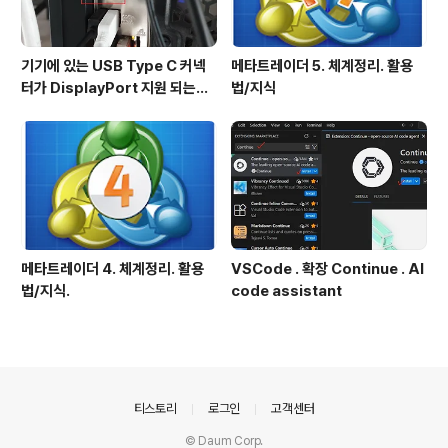
기기에 있는 USB Type C 커넥
메타트레이더 5. 체계정리. 활용
터가 DisplayPort 지원 되는지
법/지식
확인방법
메타트레이더 4. 체계정리. 활용
VSCode . 확장 Continue . AI
법/지식.
code assistant
의안내
티스토리
로그인
고객센터
© Daum Corp.