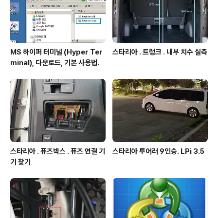
MS 하이퍼 터미널 (Hyper Ter
스타리아 . 트렁크 . 내부 치수 실측
minal), 다운로드, 기본 사용법.
스타리아 . 퓨즈박스 . 퓨즈 연결 기
스타리아 투어러 9인승. LPi 3.5
기 찾기