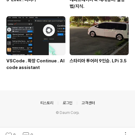
법/지식.
VSCode . 확장 Continue . AI
스타리아 투어러 9인승. LPi 3.5
code assistant
의안내
티스토리
로그인
고객센터
© Daum Corp.