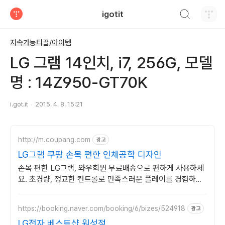
검색하기
igotit
티스토리
지속가능티끌/아이템
LG 그램 14인치, i7, 256G, 모델
명 : 14Z950-GT70K
i.got.it
2015. 4. 8. 15:21
http://m.coupang.com
광고
LG그램 쿠팡 손목 편한 인체공학 디자인
손목 편한 LG그램, 와우회원 무료배송으로 편하게 사용하세
요. 초경량, 정교한 컨트롤로 만족스러운 플레이를 경험하세
요.
https://booking.naver.com/booking/6/bizes/524918
광고
LG전자 베스트샵 원성점