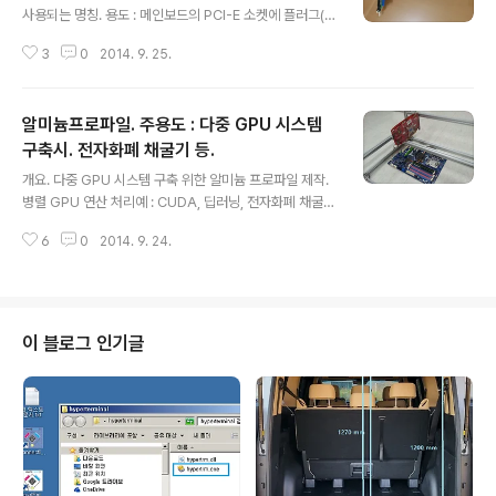
사용되는 명칭. 용도 : 메인보드의 PCI-E 소켓에 플러그(아
래 사진 오른쪽)을 꼽고 케이블의 반대편은 PCI-E 기기(예
3
0
2014. 9. 25.
: GPU ) 에 연결함. GPU ( GTX970 ) 에 연결한 예. ///2
4.
알미늄프로파일. 주용도 : 다중 GPU 시스템
구축시. 전자화폐 채굴기 등.
글 내용
개요. 다중 GPU 시스템 구축 위한 알미늄 프로파일 제작.
병렬 GPU 연산 처리예 : CUDA, 딥러닝, 전자화폐 채굴기
등. 제작일자 : 2013년 12월 12일. 활용.1. 멀티 GPU 구
6
0
2014. 9. 24.
축 : http://igotit.tistory.com/21 ///7.
이 블로그 인기글