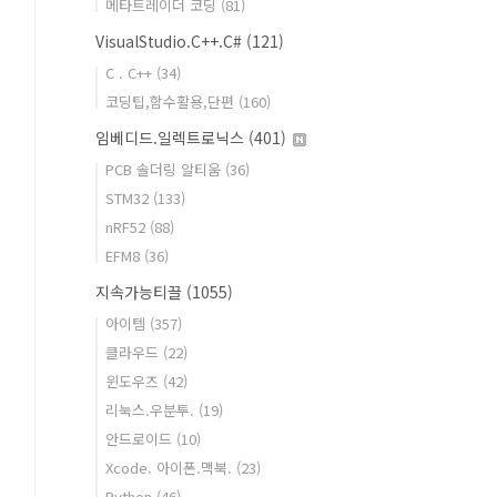
메타트레이더 코딩
(81)
VisualStudio.C++.C#
(121)
C . C++
(34)
코딩팁,함수활용,단편
(160)
임베디드.일렉트로닉스
(401)
PCB 솔더링 알티움
(36)
STM32
(133)
nRF52
(88)
EFM8
(36)
지속가능티끌
(1055)
아이템
(357)
클라우드
(22)
윈도우즈
(42)
리눅스.우분투.
(19)
안드로이드
(10)
Xcode. 아이폰.맥북.
(23)
Python
(46)