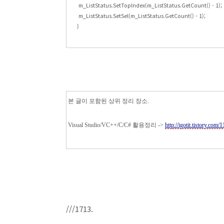
m_ListStatus.SetTopIndex(m_ListStatus.GetCount() - 1);
m_ListStatus.SetSel(m_ListStatus.GetCount() - 1);
}
본 글이 포함된 상위 정리 장소.
Visual Studio/VC++/C/C# 활용정리 ->
http://igotit.tistory.com/1
///1713.