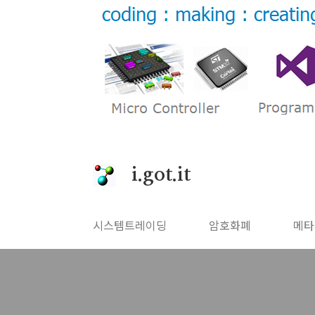
본문 바로가기
i.got.it
시스템트레이딩
암호화폐
메타