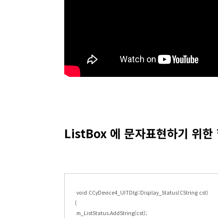
ListBox 에 문자표현하기 위한
void CCyDevice4_UITDlg::Display_Status(CString cst)
{
m_ListStatus.AddString(cst);