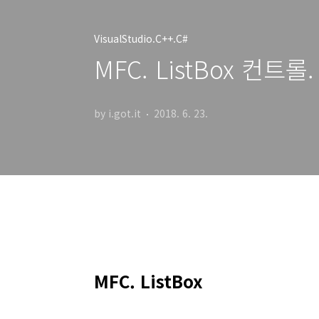
VisualStudio.C++.C#
MFC. ListBox 컨트롤.
by i.got.it
2018. 6. 23.
MFC. ListBox