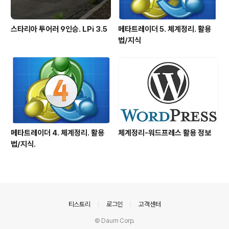
스타리아 투어러 9인승. LPi 3.5
메타트레이더 5. 체계정리. 활용
법/지식
메타트레이더 4. 체계정리. 활용
체계정리-워드프레스 활용 정보
법/지식.
의안내
티스토리
로그인
고객센터
© Daum Corp.