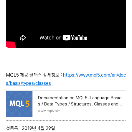
MQL5 제공 클래스 상세정보 :
https://www.mql5.com/en/doc
s/basis/types/classes
Documentation on MQL5: Language Basic
s / Data Types / Structures, Classes and I
nterfaces
www.mql5.com
첫등록 : 2019년 4월 29일