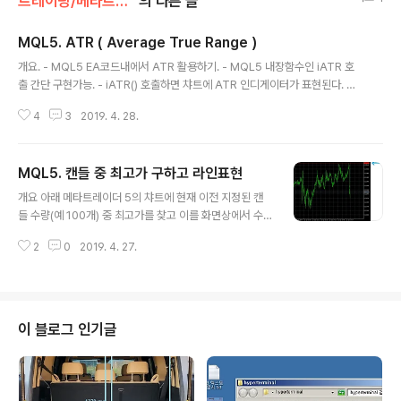
트레이딩/메타트레이더 코딩
의 다른 글
MQL5. ATR ( Average True Range )
글 내용
개요. - MQL5 EA코드내에서 ATR 활용하기. - MQL5 내장함수인 iATR 호
출 간단 구현가능. - iATR() 호출하면 챠트에 ATR 인디게이터가 표현된다. 코
드. void OnTick() { double atr_crnt; atr_crnt = Get_ATR(_Symbol,_
4
3
2019. 4. 28.
Period); } double Get_ATR(string symbol,ENUM_TIMEFRAMES ti
meframe) { double arrATR[]; int ATRretv = iATR(symbol,timefram
e,14); ArraySetAsSeries(arrATR,true); // sort as index 0 is current
MQL5. 캔들 중 최고가 구하고 라인표현
CopyBuffer(ATRretv,0,0,3,arrATR); // double ATR_Crn..
글 내용
개요 아래 메타트레이더 5의 챠트에 현재 이전 지정된 캔
들 수량(예 100개) 중 최고가를 찾고 이를 화면상에서 수
평선 표현하는 코드 소스 정리. 아래 코드의 함수 get_Hig
2
0
2019. 4. 27.
hest(int num_candle) 는 인자로 전달된 현재시점기준
과거 num_candle 수량중에서 최고가를 반환하는 함수.
이를 OnTick 에서 호출하여 print 하는 예. void OnTic
k() { Print(Get_Highest(100)); } double Get_High
est(int num_candle) { int idx_highest_candle; do
이 블로그 인기글
uble arr_high[]; ArraySetAsSeries(arr_high, tru
e); // CopyHigh(_Symbol,_Period,0,num_candle..