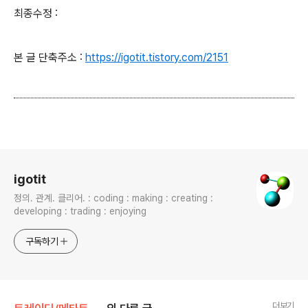
최종수정 :
본 글 단축주소 :
https://igotit.tistory.com/2151
로그 정보
igotit
정의. 관계. 클리어. : coding : making : creating :
developing : trading : enjoying
구독하기
더보기