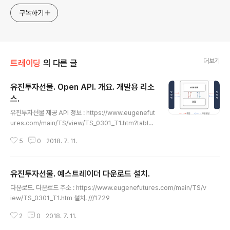
구독하기
더보기
트레이딩
의 다른 글
유진투자선물. Open API. 개요. 개발용 리소
스.
글 내용
유진투자선물 제공 API 정보 : https://www.eugenefut
ures.com/main/TS/view/TS_0301_T1.htm?tabId
=TS_0401_T1 유진투자선물의 OpenAPI 체계 이해. 유
5
0
2018. 7. 11.
진투자선물의 HTS 인 Champion Futures 설치 ( 설치
과정 상세보기 ) 된 C:\\Champion\Bin10 폴더에 Open
API.dll 이 있으며 본 DLL 이 타 프로그램에서도 활용가능
유진투자선물. 예스트레이더 다운로드 설치.
한 DLL 형식의 API 이다. HTS Champion Futures 에
글 내용
서도 동일하게 활용되고 있으며, 본 DLL 을 사용자 프로그
다운로드. 다운로드 주소 : https://www.eugenefutures.com/main/TS/v
램에서 로딩하면 본인이 직접 유진투자선물 서버로 접근하
iew/TS_0301_T1.htm 설치. ///1729
는 매매용 프로그램 개발가능하다. 개발 프로그램에서 Op
enAPI.DLL 활용 위한 폴더구조 2종. 폴더구조1. 유진..
2
0
2018. 7. 11.