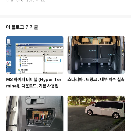
8
0
2015. 4. 15.
한 활용은 아님. - 본 예에서는 WDT를 이용하여 일정 시
간격 (1초) 으로 인터럽트 발생시키는 예를 보인다. 본 글에
서 사용된 타겟보드 : pSoC4 BLE 킷트 -> http://igotit.
tistory.com/260 (장착되어 있는 MCU품번 : CY8C42
47LQI-BL483 ) 본 글에서 사용된 IDE : Creator 3.1 S
이 블로그 인기글
P2. WDT의 내부구성 (Creator 의 도움말 중 system_
reference_guide.pdf 에 설명있음.) pSoC 4100/42
00/4100 BLE/4200BLE 인 경우..
MS 하이퍼 터미널 (Hyper Ter
스타리아 . 트렁크 . 내부 치수 실측
minal), 다운로드, 기본 사용법.