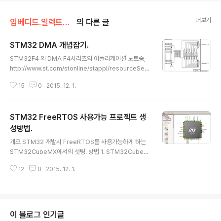
더보기
임베디드.일렉트로닉스/STM32
의 다른 글
STM32 DMA 개념잡기.
글 내용
STM32F4 의 DMA F4시리즈의 어플리케이션 노트중,
http://www.st.com/stonline/stappl/resourceSele
ctor/app?page=fullResourceSelector&doctype
15
0
2015. 12. 1.
=application_note&SeriesID=1577 1. DMA -> htt
p://www.st.com/web/en/resource/technical/doc
ument/application_note/DM00046011.pdf (응용
STM32 FreeRTOS 사용가능 프로젝트 생
노트라기 보다는 상세설명)2. STM32CubeMX로 제공
되는 DMA 라이브러리의 설명문 : http://www.st.com/
성방법.
글 내용
st-web-ui/static/active/en/resource/technical/d
개요 STM32 개발시 FreeRTOS를 사용가능하게 하는
ocument/user_manual/DM00105879..
STM32CubeMX에서의 셋팅. 방법 1. STM32CubeM
X 신규프로젝트 생성. STM32CubeMX 실행하고 신규
12
0
2015. 12. 1.
프로젝트 생성한다 2. Pinout탭에서 FreeRTOS 선택한
다. Configuration 탭을 보면 MiddleWare 에 FreeRT
OS가 들어와있다. FreeRTOS의 옵션 설정은 FreeRT
OS클릭하여 설정가능하다. 지금은 그냥 기본 옵션으로 두
자. 3. 자동코드 생성. 기타 다른 GPIO등 설정하고 나서 자
이 블로그 인기글
동코드생성하자. 우리는 KEIL MDK-ARM용으로 생성한