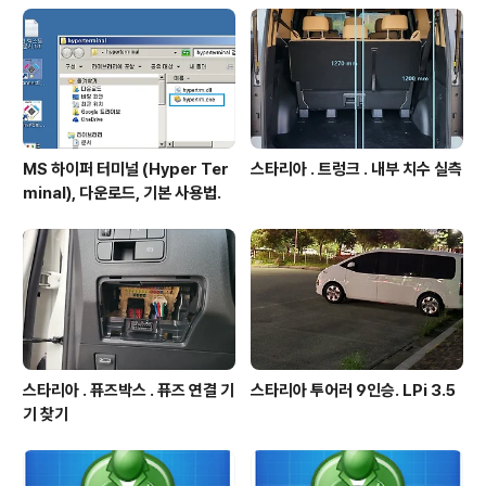
래그림의 붉박. 단계2. 이미만들어진 프로젝트의 STM32
CubeMX 프로젝트 파일 복사하고 이름 변경. 본 예에서는
상기 그림의 파박폴더내에 있는 D1F98.ioc 파일을 폴더..
MS 하이퍼 터미널 (Hyper Ter
스타리아 . 트렁크 . 내부 치수 실측
minal), 다운로드, 기본 사용법.
스타리아 . 퓨즈박스 . 퓨즈 연결 기
스타리아 투어러 9인승. LPi 3.5
기 찾기