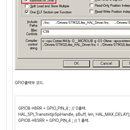
GPIO출력부 코드.
GPIOB->BRR = GPIO_PIN_4 ; // 0출력.
HAL_SPI_Transmit(pSpiHandle, pBuff, len, HAL_MAX_DELAY)
GPIOB->BSRR = GPIO_PIN_4 ; // 1 출력.