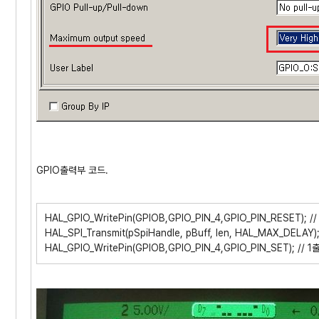
GPIO출력부 코드.
HAL_GPIO_WritePin(GPIOB,GPIO_PIN_4,GPIO_PIN_RESET); //
HAL_SPI_Transmit(pSpiHandle, pBuff, len, HAL_MAX_DELAY)
HAL_GPIO_WritePin(GPIOB,GPIO_PIN_4,GPIO_PIN_SET); // 1