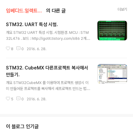
더보기
임베디드.일렉트로닉스/STM32
의 다른 글
STM32. UART 특성 시험.
글 내용
개요 STM32 UART 특성 시험. 시험환경. MCU : STM
32L476 . 보드 : http://igotit.tistory.com/686 2개.s
ystem clock : 80MHz.USART2 설정. - baud rate :
8
0
2016. 6. 28.
10Mbps. - stop bit 1bit, data bit 8bit, parity no. S
TM32Cube 펌웨어라이브러리 버전 : FW_L4 V1.5.1
STM32. CubeMX 다른프로젝트 복사해서
만들기.
글 내용
개요 STM32CubeMX 를 이용하여 프로젝트 생성시 이
미 만들어둔 프로젝트를 복사해서 새프로젝트 만드는 법.
상황예. 이미 만들어둔 프로젝트 명 D1F98 이 있는데 이
5
0
2016. 6. 28.
것과 거의 동일한 설정인 D1F107 을 만들어야 하는 경우,
New Project 로 생성하는 경우 핀설정등 전부 새로 작업
해야한다. D1F98 을 복사해서 만들면 새로작업할 필요없
다. 상세-STM32CubeMX 다른 프로젝트 복사해서 만들
기. 단계1. 프로젝트 폴더 만들기. 새로만들 프로젝트명이
이 블로그 인기글
D1F107 작업폴더에서 D1F107 폴더를 새로 만든다. 아