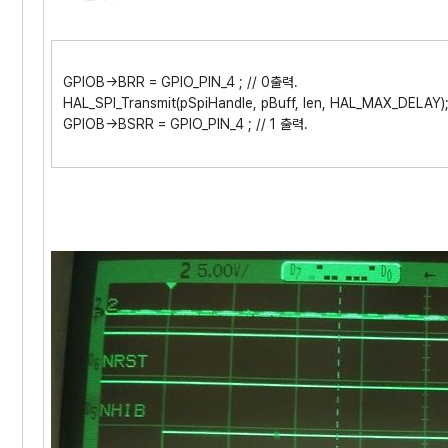
GPIOB->BRR = GPIO_PIN_4 ; // 0출력.
HAL_SPI_Transmit(pSpiHandle, pBuff, len, HAL_MAX_DELAY)
GPIOB->BSRR = GPIO_PIN_4 ; // 1 출력.