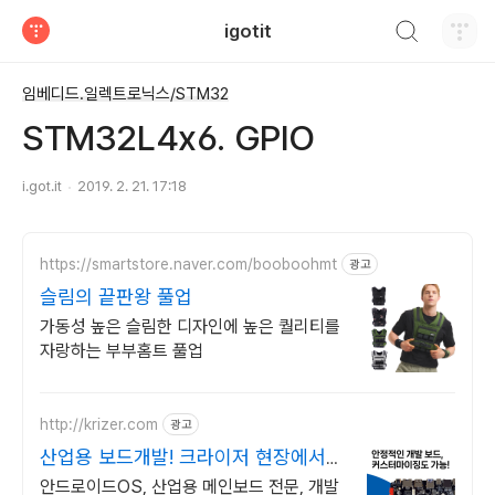
검색하기
igotit
티스토리
임베디드.일렉트로닉스/STM32
STM32L4x6. GPIO
i.got.it
2019. 2. 21. 17:18
https://smartstore.naver.com/booboohmt
광고
슬림의 끝판왕 풀업
가동성 높은 슬림한 디자인에 높은 퀄리티를
자랑하는 부부홈트 풀업
http://krizer.com
광고
산업용 보드개발! 크라이저 현장에서
검증된 안정성+신뢰
안드로이드OS, 산업용 메인보드 전문, 개발