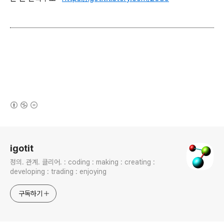
(새창열림)
로그 정보
igotit
정의. 관계. 클리어. : coding : making : creating :
developing : trading : enjoying
구독하기