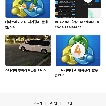
메타트레이더 5. 체계정리. 활용
VSCode . 확장 Continue . AI
법/지식
code assistant
스타리아 투어러 9인승. LPi 3.5
메타트레이더 4. 체계정리. 활용
법/지식.
의안내
티스토리
로그인
고객센터