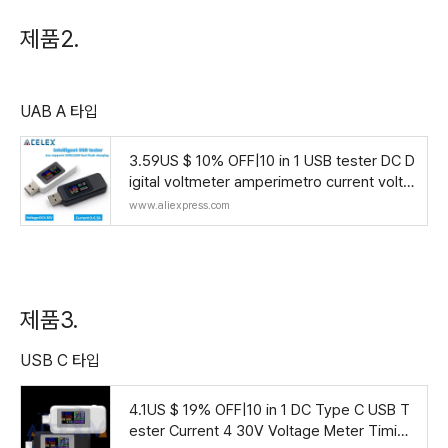
제품2.
UAB A 타입
3.59US $ 10% OFF|10 in 1 USB tester DC D
igital voltmeter amperimetro current volta
ge meter amp volt ammeter detector po
www.aliexpress.com
wer bank
제품3.
USB C 타입
4.1US $ 19% OFF|10 in 1 DC Type C USB T
ester Current 4 30V Voltage Meter Timing