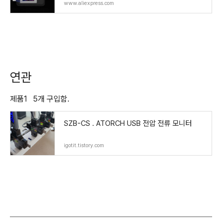
Ammeter Digital Monitor Cut off Power Ind
www.aliexpress.com
icator
연관
제품1 5개 구입함.
SZB-CS . ATORCH USB 전압 전류 모니터
igotit.tistory.com