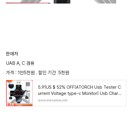
판매처
UAB A, C 겸용
가격 : 1만5천원 . 할인 기간 5천원
5.91US $ 52% OFF|ATORCH Usb Tester C
urrent Voltage type-c Monitor| Usb Charg
er Power Measurement - Type-c Usb - Ali
www.aliexpress.com
express