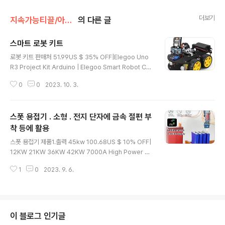
더보기
지속가능티끌/아이템
의 다른 글
스마트 로봇 키트
글 내용
로봇 키트 판매처 51.99US $ 35% OFF|Elegoo Uno
R3 Project Kit Arduino | Elegoo Smart Robot Car
Kit - Uno R3 Project Smart - Aliexpress Smarter
0
0
2023. 10. 3.
Shopping, Better Living! Aliexpress.com www.al
iexpress.com 연관 모터. 기어포함. MMG-1 품번 : M
MG-1 - 기어 포함 DC 모터. - 품번 MMG-1 은 직접 발
스폿 용접기 . 소형 . 전지 단자에 금속 절편 부
급한것임. 입수 : 2017년 말 모형 카 프레임 셋 R3W4 구
입시 같이 들어온것. 사양 - 기어비 : 1:48 - 모터 인가 전
착 등에 활용
글 내용
압 : 3V ~ 12V DC. 적정 인가 전압 : 6~ igotit.tistory.c
스폿 용접기 제품1.출력 45kw 100.68US $ 10% OFF|
om
12KW 21KW 36KW 42KW 7000A High Power Ba
ttery Spot Welder Spot Welding Machine Energ
1
0
2023. 9. 6.
y Storage Welding Copper/A Smarter Shoppin
g, Better Living! Aliexpress.com www.aliexpres
s.com 제품2. 출력 12kw 스폿 용접 출력 최대 : 12kW
용접 가능 최대 두께 : 니켈 스트랩 기준 0.1-0.35 mm 15
3.39US $ 22% OFF|GLITTER 801D Faraday Cap
이 블로그 인기글
acity Spot Welding machine 12KW Battery weld