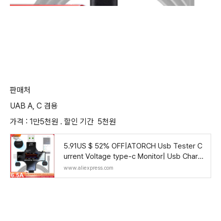
판매처
UAB A, C 겸용
가격 : 1만5천원 . 할인 기간 5천원
5.91US $ 52% OFF|ATORCH Usb Tester C
urrent Voltage type-c Monitor| Usb Charg
er Power Measurement - Type-c Usb - Ali
www.aliexpress.com
express