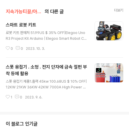
더보기
지속가능티끌/아이템
의 다른 글
스마트 로봇 키트
글 내용
로봇 키트 판매처 51.99US $ 35% OFF|Elegoo Uno
R3 Project Kit Arduino | Elegoo Smart Robot Car
Kit - Uno R3 Project Smart - Aliexpress Smarter
0
0
2023. 10. 3.
Shopping, Better Living! Aliexpress.com www.al
iexpress.com 연관 모터. 기어포함. MMG-1 품번 : M
MG-1 - 기어 포함 DC 모터. - 품번 MMG-1 은 직접 발
스폿 용접기 . 소형 . 전지 단자에 금속 절편 부
급한것임. 입수 : 2017년 말 모형 카 프레임 셋 R3W4 구
입시 같이 들어온것. 사양 - 기어비 : 1:48 - 모터 인가 전
착 등에 활용
글 내용
압 : 3V ~ 12V DC. 적정 인가 전압 : 6~ igotit.tistory.c
스폿 용접기 제품1.출력 45kw 100.68US $ 10% OFF|
om
12KW 21KW 36KW 42KW 7000A High Power Ba
ttery Spot Welder Spot Welding Machine Energ
1
0
2023. 9. 6.
y Storage Welding Copper/A Smarter Shoppin
g, Better Living! Aliexpress.com www.aliexpres
s.com 제품2. 출력 12kw 스폿 용접 출력 최대 : 12kW
용접 가능 최대 두께 : 니켈 스트랩 기준 0.1-0.35 mm 15
3.39US $ 22% OFF|GLITTER 801D Faraday Cap
이 블로그 인기글
acity Spot Welding machine 12KW Battery weld