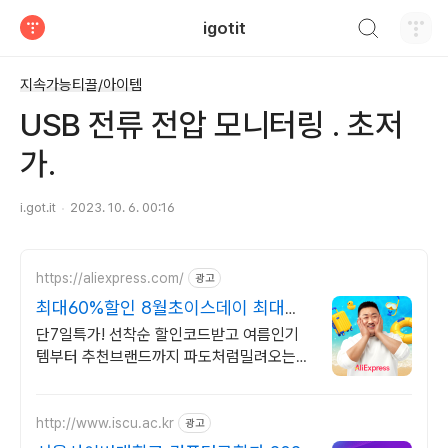
검색하기
igotit
티스토리
지속가능티끌/아이템
USB 전류 전압 모니터링 . 초저
가.
i.got.it
2023. 10. 6. 00:16
https://aliexpress.com/
광고
최대60%할인 8월초이스데이 최대
60%할인 선착순코드발급
단7일특가! 선착순 할인코드받고 여름인기
템부터 추천브랜드까지 파도처럼밀려오는
혜택 쏟아지는 혜택, 알리익스프레스
http://www.iscu.ac.kr
광고