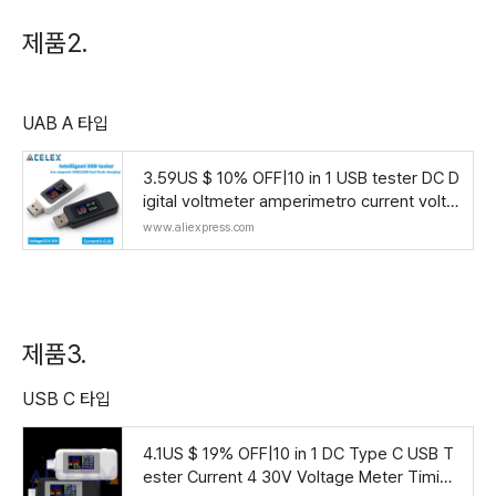
제품2.
UAB A 타입
3.59US $ 10% OFF|10 in 1 USB tester DC D
igital voltmeter amperimetro current volta
ge meter amp volt ammeter detector po
www.aliexpress.com
wer bank
제품3.
USB C 타입
4.1US $ 19% OFF|10 in 1 DC Type C USB T
ester Current 4 30V Voltage Meter Timing