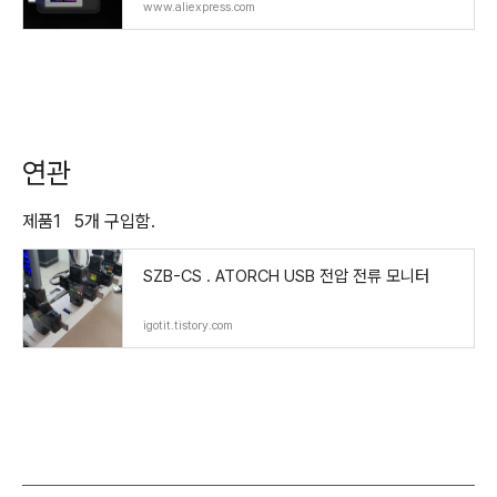
Ammeter Digital Monitor Cut off Power Ind
www.aliexpress.com
icator
연관
제품1 5개 구입함.
SZB-CS . ATORCH USB 전압 전류 모니터
igotit.tistory.com