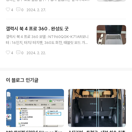
프로 360 16인치 올레포빅 액정+외부보호필름 2매 NT
4
0
2024. 2. 27.
960QGK COUPANG www.coupang.com S펜 작업
시 종이 질감나는 액정 필름. 알럽스킨 갤럭시북4 프로 36
0 16인치 종이질감 액정+외부보호필름 2매 NT960QG
갤럭시 북 4 프로 360 . 완성도 굿
K COUPANG www.coupang.com 종이질감 액정 보
글 내용
호 필름만 별매중. - 종이 질감 액정 필름만 먼저 구입. 알럽
갤럭시 북 4 프로 360 모델 : NT960QGK-K71AR모니
스킨 갤럭시북4 프로 360 16인치 종이질감 액정보호필름
터 : 16인치, 터치/ 터치펜, 360도 회전, 태블릿 모드 가능.
NT960QGK COUPANG www.coupang.com 액정
CPU : 인텔 코어 Ultra 7 155H RAM : 32GByteSSD :
보호 필름 부착 방법 연관 갤럭시 북 4 프로 360 . 완성도
4
0
2024. 2. 22.
1Tbyte. 운영체제 : win 11 Home 주활용 : 코딩 & 형상
굿 갤럭시 북 4 프로 360 모델 : NT9..
디자인 사양 구입처 구매옵션에서 , 저장용량 : 1T, RAM
용량 32G 선택. 삼성전자 갤럭시북4 프로360 NT960
QGK-K71AR 16인치 인텔 Ultra 7 (WIN11 SSD 1TB
32GB)COUPANGwww.coupang.com 포장 , 구성품
이 블로그 인기글
키보드 , 터치 패드 충전기 규격 - 220V 입력 , 출력 USB-
C 최대 20V 3.25A (=65W) 설정노트..