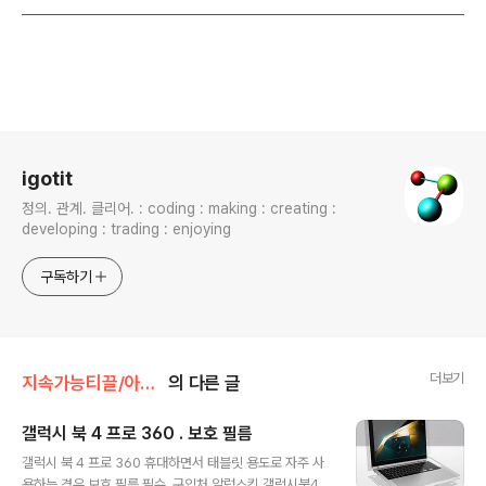
로그 정보
igotit
정의. 관계. 클리어. : coding : making : creating :
developing : trading : enjoying
구독하기
더보기
지속가능티끌/아이템
의 다른 글
갤럭시 북 4 프로 360 . 보호 필름
글 내용
갤럭시 북 4 프로 360 휴대하면서 태블릿 용도로 자주 사
용하는 경우 보호 필름 필수. 구입처 알럽스킨 갤럭시북4