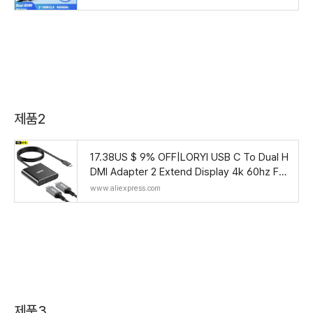
제품2
17.38US $ 9% OFF|LORYI USB C To Dual H
DMI Adapter 2 Extend Display 4k 60hz For
2 Monitors Type C Hub Multiple Docking S
www.aliexpress.com
tation F
제품3.