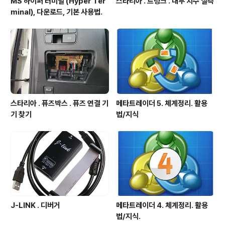
MS 하이퍼 터미널 (Hyper Ter
스타리아 . 트렁크 . 내부 치수 실측
minal), 다운로드, 기본 사용법.
스타리아 . 퓨즈박스 . 퓨즈 연결 기
메타트레이더 5. 체계정리. 활용
기 찾기
법/지식
J-LINK . 디버거
메타트레이더 4. 체계정리. 활용
법/지식.