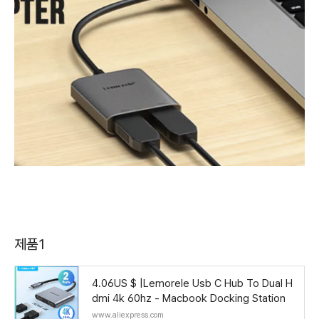
제품1
4.06US $ |Lemorele Usb C Hub To Dual H
dmi 4k 60hz - Macbook Docking Station
www.aliexpress.com