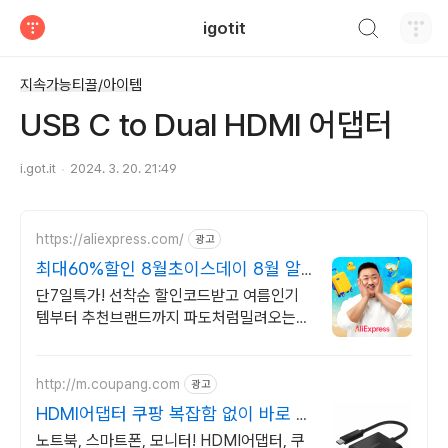
검색하기
igotit
티스토리
지속가능티끌/아이템
USB C to Dual HDMI 어댑터
i.got.it
2024. 3. 20. 21:49
https://aliexpress.com/
광고
최대60%할인 8월초이스데이 8월 알
리 할인혜택 파도타기
단7일특가! 선착순 할인코드받고 여름인기
템부터 추천브랜드까지 파도처럼밀려오는
혜택 쏟아지는 혜택, 알리익스프레스
http://m.coupang.com
광고
HDMI어댑터 쿠팡 복잡함 없이 바로 연
결
노트북, 스마트폰, 모니터! HDMI어댑터, 쿠