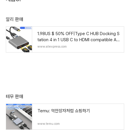
알리 판매
1.98US $ 50% OFF|Type C HUB Docking S
tation 4 in 1 USB C to HDMI compatible Ad
apter USB3.0 PD Fast Charging Type C to
www.aliexpress.com
HDMI Conve
테무 판매
Temu: 억만장자처럼 쇼핑하기
www.temu.com