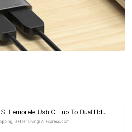
4.06US $ |Lemorele Usb C Hub To Dual Hdmi 4k 60hz - Macbook Docking Station
pping, Better Living! Aliexpress.com