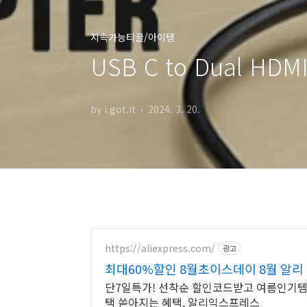
지속가능티끌/아이템
USB C to Dual HD
by i.got.it
2024. 3. 20.
https://aliexpress.com/
광고
최대60%할인 8월초이스데이 8월 알리
단7일특가! 선착순 할인코드받고 여름인기
택 쏟아지는 혜택, 알리익스프레스