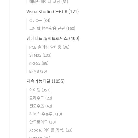
메타트레이더 코딩
(81)
VisualStudio.C++.C#
(121)
C . C++
(34)
코딩팁,함수활용,단편
(160)
임베디드.일렉트로닉스
(400)
PCB 솔더링 알티움
(36)
STM32
(133)
nRF52
(88)
EFM8
(36)
지속가능티끌
(1055)
아이템
(357)
클라우드
(22)
윈도우즈
(42)
리눅스.우분투.
(19)
안드로이드
(10)
Xcode. 아이폰.맥북.
(23)
Python
(46)