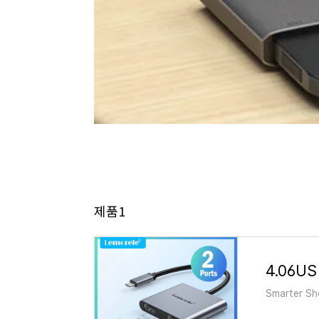
제품1
Smarter Sho