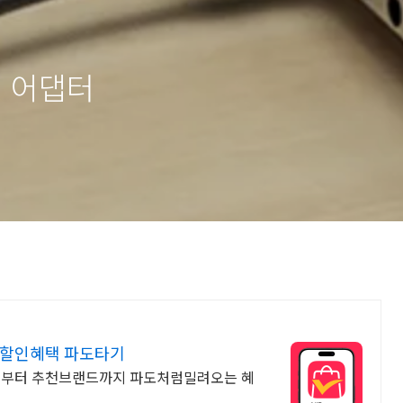
MI 어댑터
 할인혜택 파도타기
템부터 추천브랜드까지 파도처럼밀려오는 혜