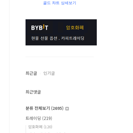
골드 챠트 상세보기
최근글
인기글
최근댓글
분류 전체보기
(2695)
트레이딩
(219)
암호화폐
(120)