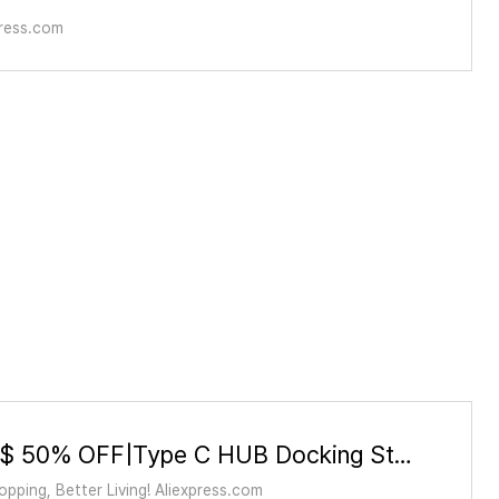
ress.com
1.98US $ 50% OFF|Type C HUB Docking Station 4 in 1 USB C to HDMI compatible Adapter USB3.0 PD Fast Charging Type C to HDMI Conve
pping, Better Living! Aliexpress.com