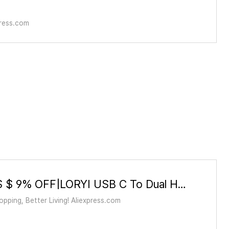
ress.com
17.38US $ 9% OFF|LORYI USB C To Dual HDMI Adapter 2 Extend Display 4k 60hz For 2 Monitors Type C Hub Multiple Docking Station F
pping, Better Living! Aliexpress.com