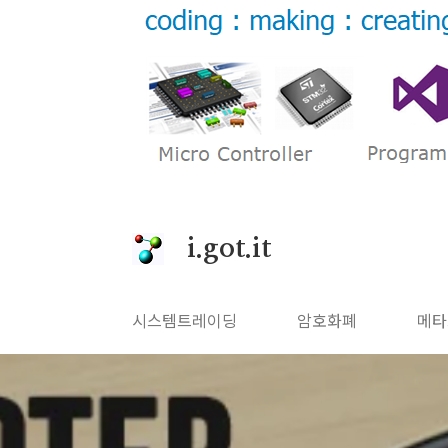
본문 바로가기
i.got.it
시스템트레이딩
암호화폐
메타