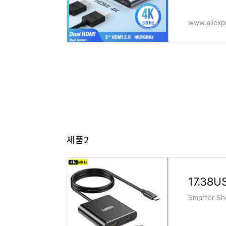
www.aliexp
제품2
Smarter Sho