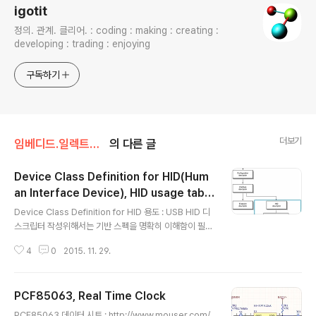
igotit
정의. 관계. 클리어. : coding : making : creating :
developing : trading : enjoying
구독하기
더보기
임베디드.일렉트로닉스
의 다른 글
Device Class Definition for HID(Hum
an Interface Device), HID usage table
글 내용
s
Device Class Definition for HID 용도 : USB HID 디
스크립터 작성위해서는 기반 스펙을 명확히 이해함이 필
수. 입수처 : http://www.usb.org/developers/hidpa
4
0
2015. 11. 29.
ge pdf 파일첨부. 즉 본문서는 아래 전체 USB 디스크립
터 전체 체계중 파랑색 영역 HID descriptor 에 대한 명
확한 이해를 할 수 있는 정보임. HID Usage Tables. us
PCF85063, Real Time Clock
ages는 HID report descriptor 의 일부이며, 본 문서
글 내용
에서는 기기에서 측정량이 무엇인지 명확히 표준적으로 정
PCF85063 데이터 시트 : http://www.mouser.com/