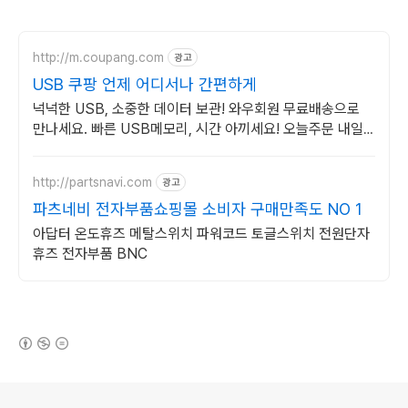
http://m.coupang.com
광고
USB 쿠팡 언제 어디서나 간편하게
넉넉한 USB, 소중한 데이터 보관! 와우회원 무료배송으로
만나세요. 빠른 USB메모리, 시간 아끼세요! 오늘주문 내일
도착 로켓배송으로.
http://partsnavi.com
광고
파츠네비 전자부품쇼핑몰 소비자 구매만족도 NO 1
아답터 온도휴즈 메탈스위치 파워코드 토글스위치 전원단자
휴즈 전자부품 BNC
(새창열림)
로그 정보