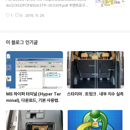
의하고 있다. 입수처 : http://www.usb.org/develope
ds/2/302/PCF85063TP-353309.pdf 주변회로구성
rs/hidpage pdf 문서 : 2023.07.14 추가. https://ww
예. ///
w.usb.org/hid..
1
0
2015. 11. 29.
이 블로그 인기글
MS 하이퍼 터미널 (Hyper Ter
스타리아 . 트렁크 . 내부 치수 실측
minal), 다운로드, 기본 사용법.