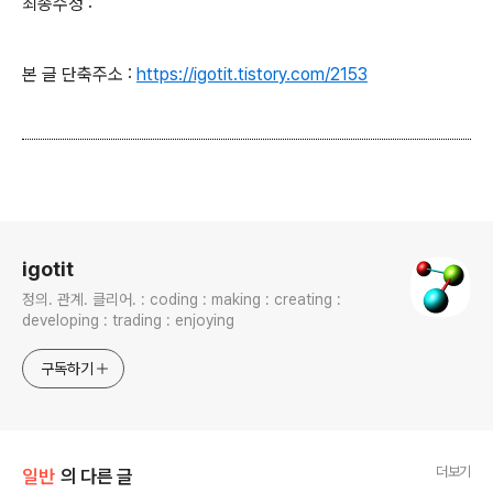
최종수정 :
본 글 단축주소 :
https://igotit.tistory.com/2153
로그 정보
igotit
정의. 관계. 클리어. : coding : making : creating :
developing : trading : enjoying
구독하기
더보기
일반
의 다른 글