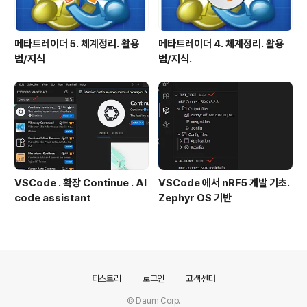
메타트레이더 5. 체계정리. 활용
메타트레이더 4. 체계정리. 활용
법/지식
법/지식.
VSCode . 확장 Continue . AI
VSCode 에서 nRF5 개발 기초.
code assistant
Zephyr OS 기반
의안내
티스토리
로그인
고객센터
© Daum Corp.