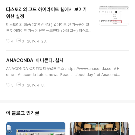
티스토리의 코드 하이라이트 웹에서 보이기
위한 설정
글 내용
티스토리의 최근(2019년 4월 ) 업데이트 된 기능중에 코
드 하이라이트 기능이 단연 돋보인다. (아래 그림) 티스토
리 신규 편집기에서는 코드 블럭 선택하면 편집모드에서는
4
0
2019. 4. 23.
정상적으로코드 문법 하이라이트 되어 표현되나, 이를 웹
에서도 보이게 하려면 본인 티스토리 관리자 화면의 html
편집모드에서 아래 구문을 내부에 추가한다. 스타일 변경
ANACONDA. 아나콘다. 설치
하려면 https://highlightjs.org/static/demo/ 에서 보
글 내용
이는 Styles 선택하여 마음에 드는 스타일 이름이 VS 20
ANACONDA 설치파일 다운로드 주소 : https://www.anaconda.com/ H
15 라면 상기 코드의 첫번째 줄을 아래처럼 기록하면된다.
ome - Anaconda Latest news: Read all about day 1 of Anaconda
모양새가 데모 페이지 것과 다르게 보이면 아래처럼 첫등
CON here! The Enterprise Data Science Platform for… Data Scien
록 : 2019년 4월 23일 최종수정 : 본 글 단축주소 : http
3
0
2019. 4. 8.
tists Connect to a range of sources, collaborate with other users,
s://igotit.tistory.com/2134
and deploy projects with the single click… www.anaconda.com 설
치과정 상세 첫등록 : 2019년 4월 8일 최종수정 : 본 글 단축주소 : https://ig
otit.tistory.com/2100
이 블로그 인기글