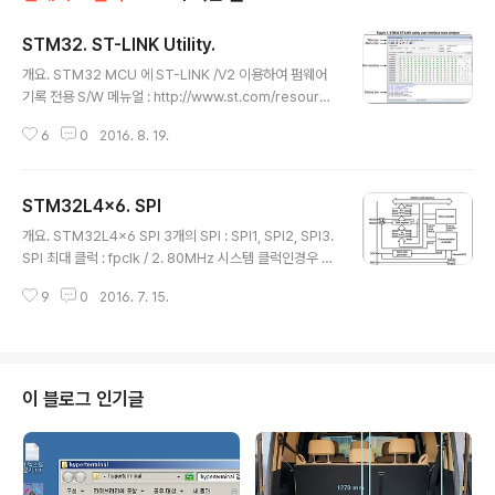
STM32. ST-LINK Utility.
글 내용
개요. STM32 MCU 에 ST-LINK /V2 이용하여 펌웨어
기록 전용 S/W 메뉴얼 : http://www.st.com/resourc
e/en/user_manual/cd00262073.pdf 설치방법 : htt
6
0
2016. 8. 19.
p://www.st.com/content/st_com/en/products/e
mbedded-software/development-tool-softwar
e/stsw-link004.html 의 Part Number STSW-LINK
STM32L4x6. SPI
004 다운로드하여 설치. 실행화면, 사용법. 사전셋팅. - S
글 내용
T-LINK / V2 PC에 USB 연결 . - STM32 장착된 타겟
개요. STM32L4x6 SPI 3개의 SPI : SPI1, SPI2, SPI3.
보드에 상기1의 ST-LINK/V2 커넥터 접속. - PC에서 ST
SPI 최대 클럭 : fpclk / 2. 80MHz 시스템 클럭인경우 최
M32 ST-LINK utility 실행. STM32 ST-LINK ut..
대 40MHz.가능. 4bit~16bit data sizeNSS pulse m
9
0
2016. 7. 15.
ode 가능.Rx FIFO : 32bit. DMA 가능.Tx FIFO : 32bi
t. DMA 가능.Master or Slave / Multi master mode
가능. Function Block MOSI : Master out slave in.
MISO : Master in slave outSCK : SPI clock out.NS
S : Slave selection pin.설정에 따라 아래와 같은 3개중
이 블로그 인기글
의 하나로 동작. 1. slave select. 2. synchronize t..