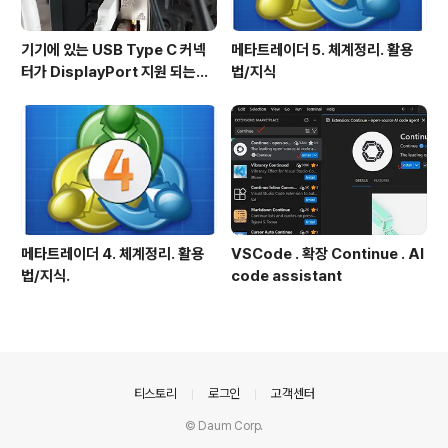
기기에 있는 USB Type C 커넥
메타트레이더 5. 체계정리. 활용
터가 DisplayPort 지원 되는지
법/지식
확인방법
메타트레이더 4. 체계정리. 활용
VSCode . 확장 Continue . AI
법/지식.
code assistant
의안내
티스토리
로그인
고객센터
© Daum Corp.