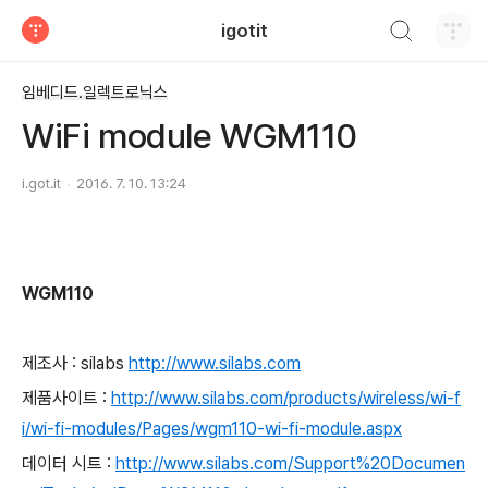
검색하기
igotit
티스토리
임베디드.일렉트로닉스
WiFi module WGM110
i.got.it
2016. 7. 10. 13:24
WGM110
제조사 : silabs
http://www.silabs.com
제품사이트 :
http://www.silabs.com/products/wireless/wi-f
i/wi-fi-modules/Pages/wgm110-wi-fi-module.aspx
데이터 시트 :
http://www.silabs.com/Support%20Documen