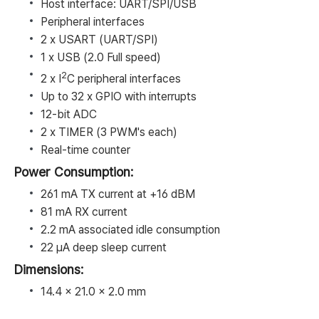
Host interface: UART/SPI/USB
Peripheral interfaces
2 x USART (UART/SPI)
1 x USB (2.0 Full speed)
2
2 x I
C peripheral interfaces
Up to 32 x GPIO with interrupts
12-bit ADC
2 x TIMER (3 PWM's each)
Real-time counter
Power Consumption:
261 mA TX current at +16 dBM
81 mA RX current
2.2 mA associated idle consumption
22 μA deep sleep current
Dimensions:
14.4 x 21.0 x 2.0 mm