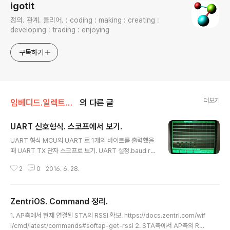
igotit
정의. 관계. 클리어. : coding : making : creating :
developing : trading : enjoying
구독하기
더보기
임베디드.일렉트로닉스
의 다른 글
UART 신호형식. 스코프에서 보기.
글 내용
UART 형식 MCU의 UART 로 1개의 바이트를 출력했을
때 UART TX 단자 스코프로 보기. UART 설정.baud rat
e : 10Mbps.stop bit : 1data bit : 8parity : no데이터
2
0
2016. 6. 28.
출력 순서 : LSB first. UART 로 출력한 데이터 : 0x55
(바이너리 0101 0101) 스코프로 보면, ///783
ZentriOS. Command 정리.
글 내용
1. AP측에서 현재 연결된 STA의 RSSI 확보. https://docs.zentri.com/wif
i/cmd/latest/commands#softap-get-rssi 2. STA측에서 AP측의 RSS