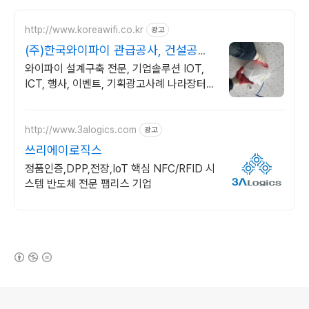
http://www.koreawifi.co.kr
광고
(주)한국와이파이 관급공사, 건설공사
가능
와이파이 설계구축 전문, 기업솔루션 IOT,
ICT, 행사, 이벤트, 기획광고사례 나라장터
입찰 가능 기업, 성공사업의 지름길 와이파이
프리존 구축. 견적문의
http://www.3alogics.com
광고
쓰리에이로직스
정품인증,DPP,전장,IoT 핵심 NFC/RFID 시
스템 반도체 전문 팹리스 기업
(새창열림)
로그 정보