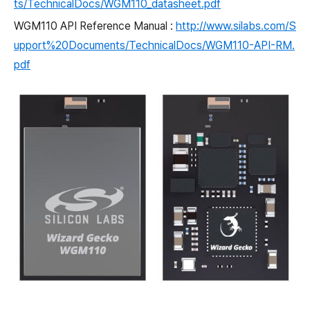
ts/TechnicalDocs/WGM110_datasheet.pdf
WGM110 API Reference Manual :
http://www.silabs.com/S
upport%20Documents/TechnicalDocs/WGM110-API-RM.
pdf