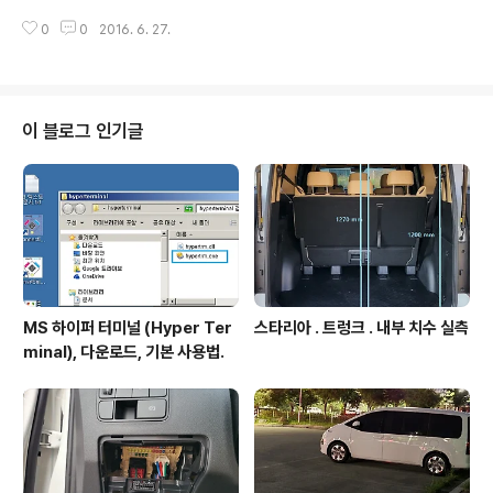
I 확보. https://docs.zentri.com/wifi/cmd/latest/commands#wlan-g
0
0
2016. 6. 27.
et-rssi 3. AP 에서 연결된 STA의 MAC 주소 확보. - 상기 1 STA RSSI 정
보확보시 필요함. https://docs.zentri.com/wifi/cmd/latest/variables/s
oftap#softap-client-list 4. STA 가 AP접속시 SSID 외에 AP의 MAC주
소로 접속하기. - 동일 SSID가 주변에 여러 개 있어도 유니크하게 지정된 AP에
접속하기 위..
이 블로그 인기글
MS 하이퍼 터미널 (Hyper Ter
스타리아 . 트렁크 . 내부 치수 실측
minal), 다운로드, 기본 사용법.