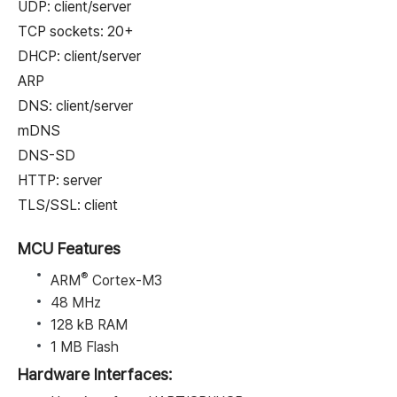
UDP: client/server
TCP sockets: 20+
DHCP: client/server
ARP
DNS: client/server
mDNS
DNS-SD
HTTP: server
TLS/SSL: client
MCU Features
®
ARM
Cortex-M3
48 MHz
128 kB RAM
1 MB Flash
Hardware Interfaces: