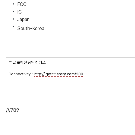
FCC
IC
Japan
South-Korea
본 글 포함된 상위 정리글.
Connectivity :
http://igotit.tistory.com/280
///789.