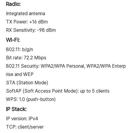
Radio:
Integrated antenna
TX Power: +16 dBm
RX Sensitivity: -98 dBm
Wi-Fi:
802.11: b/g/n
Bit rate: 72.2 Mbps
802.11 Security: WPA2/WPA Personal, WPA2/WPA Enterp
rise and WEP
STA (Station Mode)
SoftAP (Soft Access Point Mode): up to 5 clients
WPS: 1.0 (push-button)
IP Stack:
IP version: IPv4
TCP: client/server