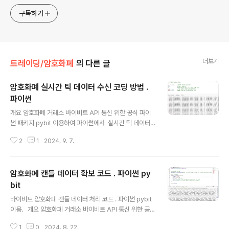
구독하기
더보기
트레이딩/암호화폐
의 다른 글
암호화폐 실시간 틱 데이터 수신 코딩 방법 .
파이썬
글 내용
개요 암호화폐 거래소 바이비트 API 통신 위한 공식 파이
썬 패키지 pybit 이용하여 파이썬에서 실시간 틱 데이터
수신 위한 가장 쉬운 기본적인 형태에서 출발하여 점진적
2
1
2024. 9. 7.
으로 더 유용한 형식으로 코드 발전시키는 과정 단계별로
모두 정리. 본 글에서의 바이비트 API 버전 : 현재(2024.
08.21) 시점 최신 버전 API V5 . 사전 필수 셋팅 - 파이
암호화폐 캔들 데이터 확보 코드 . 파이썬 py
썬 개발환경 구축 되어있어야 함. 구축예 : https://igotit.t
istory.com/5761- 파이썬에 pybit 설치되어있어야 함.
bit
글 내용
설치구문 : pip install pybit 사전 필수 개념 이해 - 본
바이비트 암호화폐 캔들 데이터 처리 코드 . 파이썬 pybit
글에서 pybit 이용하여 실시간 틱 데이터 수신하는 것은
이용. 개요 암호화폐 거래소 바이비트 API 통신 위한 공식
bybit 거래소 API v5 의 웹소켓 Trade 를..
파이썬 패키지 pybit 이용하여 파이썬에서 캔들 데이터
1
0
2024. 8. 22.