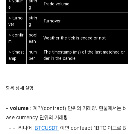
> volum
strin
Trade volume
e
g
> turno
strin
Turnover
ver
g
> confir
bool
Weather the tick is ended or not
m
ean
> timest
num
The timestamp (ms) of the last matched or
amp
ber
der in the candle
항목 상세 설명
-
volume
: 계약(contract) 단위의 거래량. 현물에서는 b
ase currency 단위의 거래량
- -
리니어
BTCUSDT
이면 conteact 1BTC 이므로 B