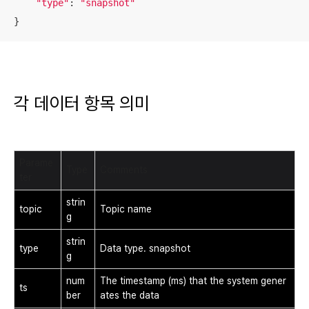
"type"
: 
"snapshot"
}
각 데이터 항목 의미
Parame
Type
Comments
ter
strin
topic
Topic name
g
strin
type
Data type. snapshot
g
num
The timestamp (ms) that the system gener
ts
ber
ates the data