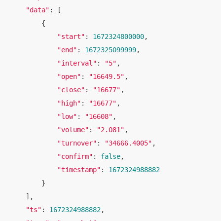
"data"
: [

        {

"start"
: 
1672324800000
,

"end"
: 
1672325099999
,

"interval"
: 
"5"
,

"open"
: 
"16649.5"
,

"close"
: 
"16677"
,

"high"
: 
"16677"
,

"low"
: 
"16608"
,

"volume"
: 
"2.081"
,

"turnover"
: 
"34666.4005"
,

"confirm"
: 
false
,

"timestamp"
: 
1672324988882
        }

    ],

"ts"
: 
1672324988882
,
