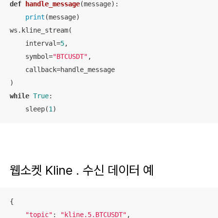
def
handle_message
(
message
):
print
(message)

ws.kline_stream(

    interval=
5
,

    symbol=
"BTCUSDT"
,

    callback=handle_message

while
True
:

    sleep(
1
)
웹소켓 Kline . 수신 데이터 예
{

"topic"
: 
"kline.5.BTCUSDT"
,
