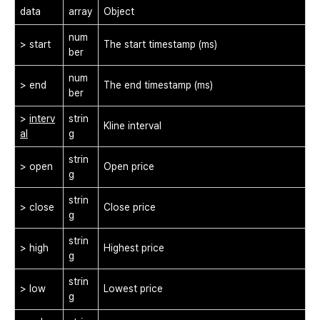
data
array
Object
num
> start
The start timestamp (ms)
ber
num
> end
The end timestamp (ms)
ber
>
interv
strin
Kline interval
al
g
strin
> open
Open price
g
strin
> close
Close price
g
strin
> high
Highest price
g
strin
> low
Lowest price
g