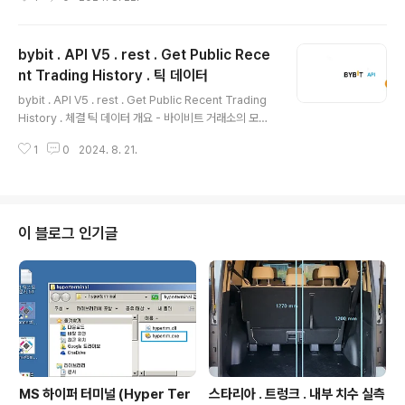
확보하기 위한 가장 기본적인 형태(사람이 사용하기 불편
한 형태)에서 출발하여 점진적으로 더 유용한 형식으로 코
드 발전시키는 과정, csv 파일로 저장 , 코드 정리 방법등
bybit . API V5 . rest . Get Public Rece
단계별로 모두 정리. 본 글에서의 바이비트 API 버전 : 현
재(2024. 08.21) 시점 최신 버전 API V5 . 사전 필수
nt Trading History . 틱 데이터
글 내용
셋팅 - 파이썬 개발환경 구축 되어있어야 함. 구축예 : htt
bybit . API V5 . rest . Get Public Recent Trading
ps://igotit.tistory.com/5761- 파이썬에 pybit 설치되
History . 체결 틱 데이터 개요 - 바이비트 거래소의 모든
어있어야 함. 설치구문 : pip install pybit 사전 ..
종목의 최근 체결 틱 데이터 확보가능. - 실시간 웹소켓으
1
0
2024. 8. 21.
로 확보되는 실시간 시세(채결 틱) 데이터의 현재시점 이전
과거 틱 데이터들 확보가능하다. 본인의 프로그램이 실시
간 시세 데이터를 활용하는 경우, 프로그램 실행 시점 이전
의 과거 틱데이터가 필요한 경우 본 request 로 과거 틱
데이터 확보한다. HTTP Request GET /v5/market/
이 블로그 인기글
recent-trade 요청인자 ParameterRequiredType
CommentscategorytruestringProduct type. spo
t,linear,inverse,options..
MS 하이퍼 터미널 (Hyper Ter
스타리아 . 트렁크 . 내부 치수 실측