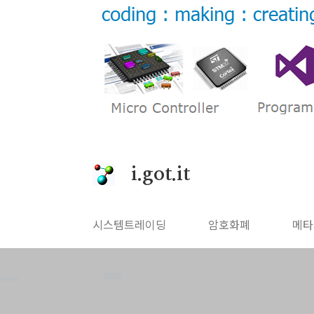
본문 바로가기
i.got.it
시스템트레이딩
암호화폐
메타