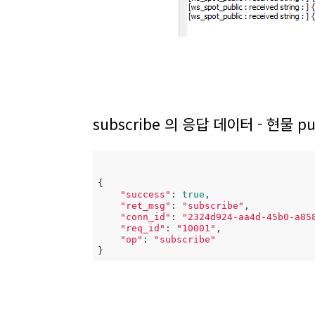
subscribe 의 응답 데이터 - 현물 p
{

"success"
: 
true
,

"ret_msg"
: 
"subscribe"
,

"conn_id"
: 
"2324d924-aa4d-45b0-a85
"req_id"
: 
"10001"
,

"op"
: 
"subscribe"
}