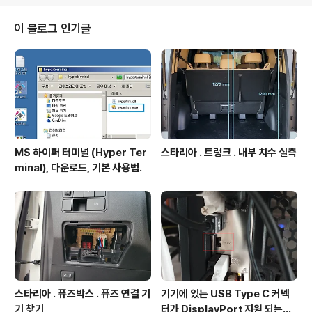
드에서 MFC Class 추가 선택하여, CWinThread를 베
이스로 하는 CCyDevice2_Market_UIT 추가한다. 단
이 블로그 인기글
계2. 프로젝트에 대화상자 추가. 상세방법 : http://igotit.t
istory.com/480 과 동일하며 베이스클래스를 CDialog
Ex로하고, 클래스이름을 CCyDevice2..
MS 하이퍼 터미널 (Hyper Ter
스타리아 . 트렁크 . 내부 치수 실측
minal), 다운로드, 기본 사용법.
스타리아 . 퓨즈박스 . 퓨즈 연결 기
기기에 있는 USB Type C 커넥
기 찾기
터가 DisplayPort 지원 되는지