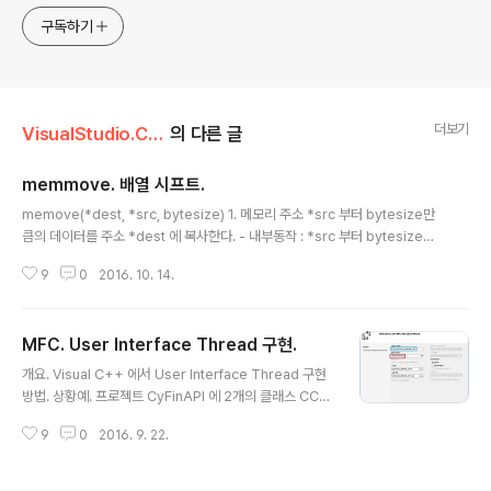
구독하기
더보기
VisualStudio.C++.C#/코딩팁,함수활용,단편
의 다른 글
memmove. 배열 시프트.
글 내용
memove(*dest, *src, bytesize) 1. 메모리 주소 *src 부터 bytesize만
큼의 데이터를 주소 *dest 에 복사한다. - 내부동작 : *src 부터 bytesize만
큼의 데이터 를 별도의 메모리에 옮겨뒀다가 *dest 지점 부터 복사 2. 상기 1의
9
0
2016. 10. 14.
특성 때문에 배열 요소의 시프트 처리시 유용. 배열 시프트 처리. 배열 int arr[1
00], 요소값들은 모두 오른쪽으로 1칸 이동시키는 경우, 1. for 루프를 사용하는
경우, for(i=0; i
MFC. User Interface Thread 구현.
글 내용
개요. Visual C++ 에서 User Interface Thread 구현
방법. 상황예. 프로젝트 CyFinAPI 에 2개의 클래스 CCy
Device2_Market_UIT (CWinThread를 베이스클래
9
0
2016. 9. 22.
스로함), CCyDevice2_Market_UITDlg(CDialogEx
를 베이스 클래스로 함) 신규생성. 상세. 단계1. 프로젝트에
CWinThread를 베이스로 하는 클래스 추가. 클래스 위저