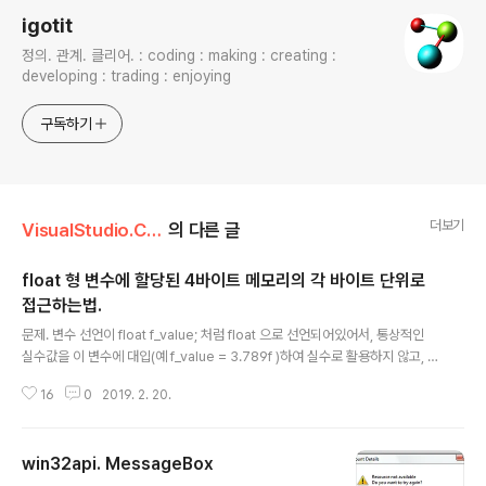
igotit
정의. 관계. 클리어. : coding : making : creating :
developing : trading : enjoying
구독하기
더보기
VisualStudio.C++.C#/코딩팁,함수활용,단편
의 다른 글
float 형 변수에 할당된 4바이트 메모리의 각 바이트 단위로
접근하는법.
글 내용
문제. 변수 선언이 float f_value; 처럼 float 으로 선언되어있어서, 통상적인
실수값을 이 변수에 대입(예 f_value = 3.789f )하여 실수로 활용하지 않고, f_
value 에 할당된 메모리 4바이트들의 각 바이트들에 개별적으로 unsigned c
16
0
2019. 2. 20.
har 형의 값을 기록하고 각 바이트별로 저장된 값을 활용하고자 하는 경우. 즉, f
_value 에 할당되어있는 메모리는 이렇게 생겼다 -> | 1번 바이트 | 2번 바이트
| 3번 바이트 | 4번 바이트 | 위 메모리의 각 바이트 접근하는법. float 형 변수
win32api. MessageBox
메모리의 각 바이트 별로 핸들링 하는법. unsigned char 형의 포인터 변수 생
글 내용