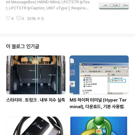
성 하고 여기에 f_value 의 주소를 (unsigned char*) 로 형변환한다. un..
int MessageBox( HWND hWnd, LPCTSTR lpTex
t, LPCTSTR lpCaption, UINT uType ); Requireme
nts. Header : winuser.h (include windows.h)Libra
4
0
2018. 9. 5.
ry : user32.lib DLL : user32.dll example codes i
nt DisplayResourceNAMessageBox() { int msgb
oxID = MessageBox( NULL, (LPCWSTR)L"Resou
rce not available\nDo you want to try again?", (L
PCWSTR)L"Account Details", MB_ICONWARNIN
이 블로그 인기글
G | MB_CANCELTRYCONTINUE | MB_DEFBUTT
ON2 ); ..
스타리아 . 트렁크 . 내부 치수 실측
MS 하이퍼 터미널 (Hyper Ter
minal), 다운로드, 기본 사용법.