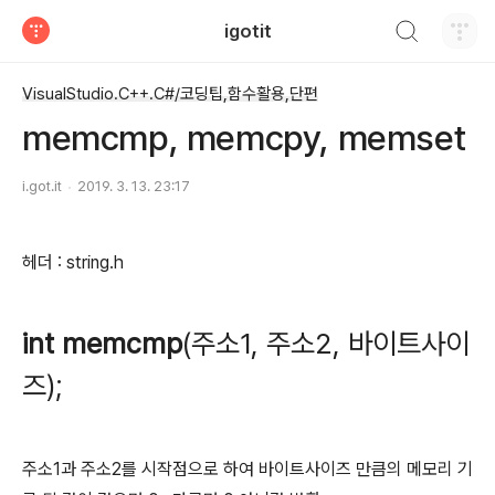
검색하기
igotit
티스토리
VisualStudio.C++.C#/코딩팁,함수활용,단편
memcmp, memcpy, memset
i.got.it
2019. 3. 13. 23:17
헤더 : string.h
int memcmp
(주소1, 주소2, 바이트사이
즈);
주소1과 주소2를 시작점으로 하여 바이트사이즈 만큼의 메모리 기