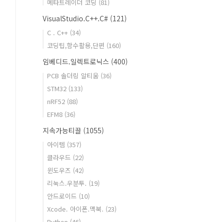
메타트레이더 코딩
(81)
VisualStudio.C++.C#
(121)
C . C++
(34)
코딩팁,함수활용,단편
(160)
임베디드.일렉트로닉스
(400)
PCB 솔더링 알티움
(36)
STM32
(133)
nRF52
(88)
EFM8
(36)
지속가능티끌
(1055)
아이템
(357)
클라우드
(22)
윈도우즈
(42)
리눅스.우분투.
(19)
안드로이드
(10)
Xcode. 아이폰.맥북.
(23)
Python
(46)