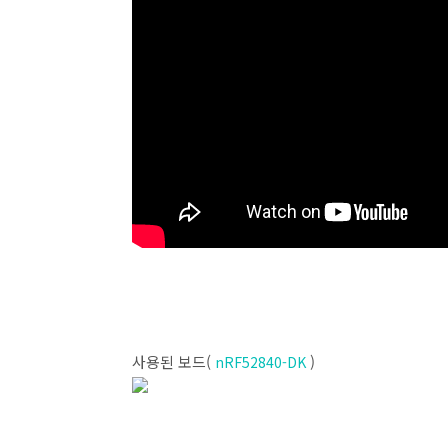
사용된 보드(
)
nRF52840-DK