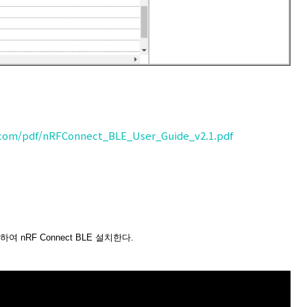
i.com/pdf/nRFConnect_BLE_User_Guide_v2.1.pdf
행하여 nRF Connect BLE 설치한다.