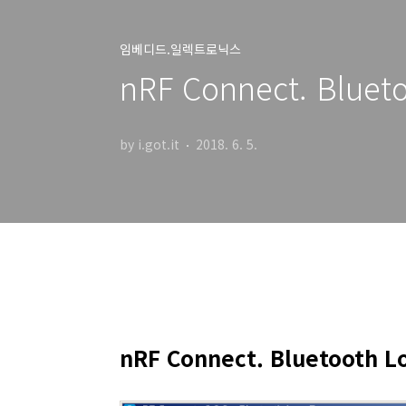
임베디드.일렉트로닉스
nRF Connect. Bluet
by i.got.it
2018. 6. 5.
nRF Connect. Bluetooth L