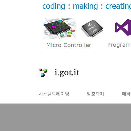
본문 바로가기
i.got.it
시스템트레이딩
암호화폐
메타