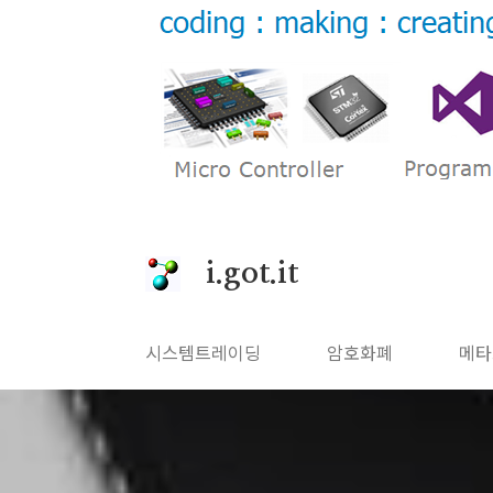
본문 바로가기
i.got.it
시스템트레이딩
암호화폐
메타