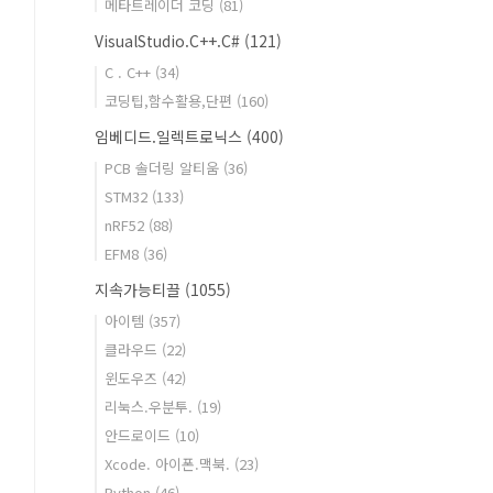
메타트레이더 코딩
(81)
VisualStudio.C++.C#
(121)
C . C++
(34)
코딩팁,함수활용,단편
(160)
임베디드.일렉트로닉스
(400)
PCB 솔더링 알티움
(36)
STM32
(133)
nRF52
(88)
EFM8
(36)
지속가능티끌
(1055)
아이템
(357)
클라우드
(22)
윈도우즈
(42)
리눅스.우분투.
(19)
안드로이드
(10)
Xcode. 아이폰.맥북.
(23)
Python
(46)