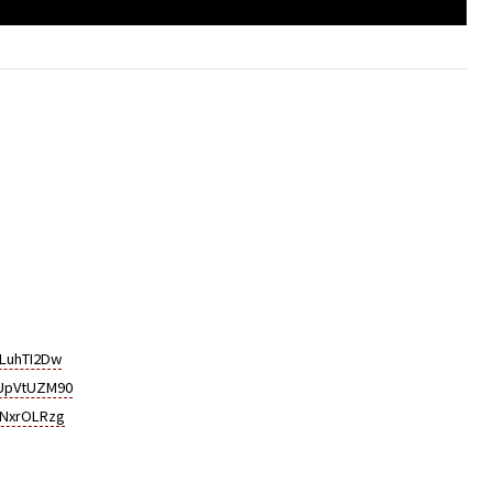
DLuhTI2Dw
RUpVtUZM90
INxrOLRzg