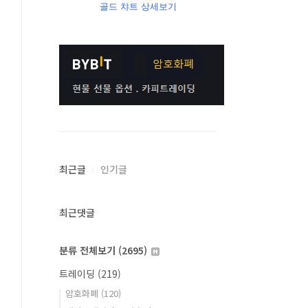
골드 챠트 상세보기
최근글
인기글
최근댓글
분류 전체보기
(2695)
트레이딩
(219)
암호화폐
(120)