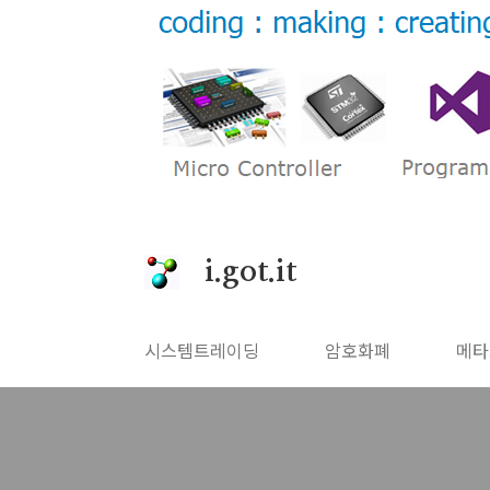
본문 바로가기
i.got.it
시스템트레이딩
암호화폐
메타