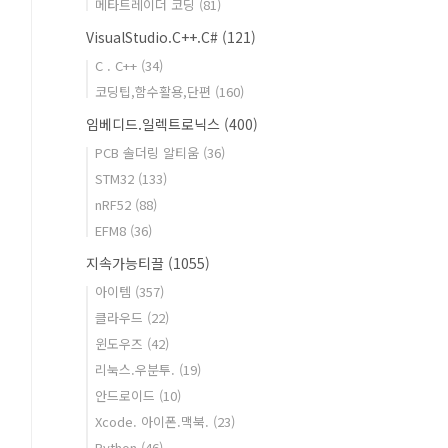
메타트레이더 코딩
(81)
VisualStudio.C++.C#
(121)
C . C++
(34)
코딩팁,함수활용,단편
(160)
임베디드.일렉트로닉스
(400)
PCB 솔더링 알티움
(36)
STM32
(133)
nRF52
(88)
EFM8
(36)
지속가능티끌
(1055)
아이템
(357)
클라우드
(22)
윈도우즈
(42)
리눅스.우분투.
(19)
안드로이드
(10)
Xcode. 아이폰.맥북.
(23)
Python
(46)