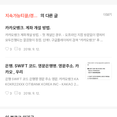
더보기
지속가능티끌/경제.규제.규정.
의 다른 글
카카오뱅크. 계좌 개설 방법.
글 내용
카카오뱅크 계좌개설 방법. - 첫 개설인 경우. - 오프라인 지점 방문없이 앱에서
모두진행되는 깔끔함이 장점. 단계1. 구글플레이에서 검색 "카카오뱅크" 후 보
이는 앱 설치. 카카오뱅크 앱 바로가기 : https://play.google.com/store/a
3
0
2018. 9. 12.
pps/details?id=com.kakaobank.channel&hl=ko 단계2. 카카오뱅크
앱 실행하여 계좌개설하기 실행. 계좌개설시 필수 준비. 1. 신분증, (면허증 혹은
주민증) 2. 타행계좌 최소 1개. - 본인확인용으로 필수 요구됨. 3. 신규계좌 개
은행. SWIFT 코드. 영문은행명. 영문주소. 카
설시점 타은행, 증권사 등에서 입출금 통장 개설 이후 20일 이내면 계좌개설 안
되므로 20일 이후 개설신청할것. - 사유 : 대포통장 근절 명분으로 금감원에서
카오 , 우리
글 내용
만든 개똥 같은 규제. 연관 카..
은행 SWIFT 코드 은행명 영문 주소 영문. 카카오뱅크 KA
KOKR22XXX CITIBANK KOREA INC - KAKAO 24
CHEONGGYECHEON-RO, JUNG-GU, SEOUL, KO
3
0
2018. 9. 12.
REA 우리은행 HVBKKRSEXXX WOORI BANK 203,
Heohyidong 1-Ga, Jung-Gu, Seoul, Korea 참고 1.
카카오뱅크 해외에서 본인계좌로 입금시 - 수수료 5천원
(저렴), 소요일수 개략 5일 이내, 2023.03.29 . 카카오 뱅
크 SWIFT 코드 변경 안내문. 연관 카카오 뱅크 해외송금.