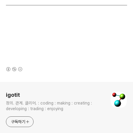
(새창열림)
로그 정보
igotit
정의. 관계. 클리어. : coding : making : creating :
developing : trading : enjoying
구독하기