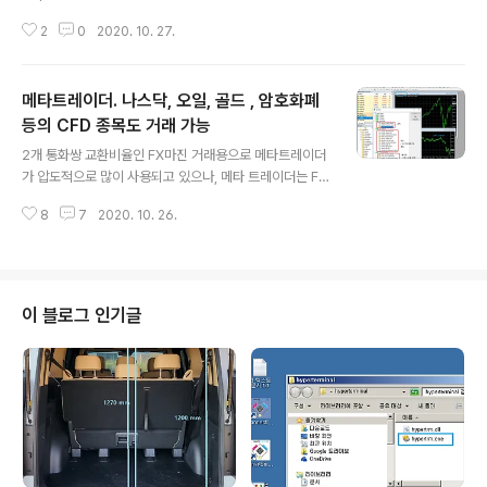
능하며, 업체에 서버 위치가 어디냐 물어볼 필요도 없음. -
2
0
2020. 10. 27.
동시에 해당서버에 가장 빠르게 접속가능한 호스팅 서비스
업체도 즉시 확인가능. mql5 사이트 접속 하여 Land-FX
의 서버 위치 확인예. Virtual hosting for MetaTrader
메타트레이더. 나스닥, 오일, 골드 , 암호화폐
5 The fastest VPS server for forex trading from
the MetaTrader 4/5 terminal developers www.
등의 CFD 종목도 거래 가능
글 내용
mql5.com 위 사이트에 접속하면 아래처럼 보이며, 여기
2개 통화쌍 교환비율인 FX마진 거래용으로 메타트레이더
서 업체 이름을 영문으로 앞부분만 기록하면 운영중인 서
가 압도적으로 많이 사용되고 있으나, 메타 트레이더는 FX
버들이 모두 리스팅 되며 이 중에서 1개 선택하면 서버 위
마진 외에도 나스닥, S&P500 같은 지수종목, 골드와 같
치를..
8
7
2020. 10. 26.
은 금속류, 크루드오일 등도 거래 가능하다. CFD 종목이라
고 부름. 아래 화면은 FXTM 에서 거래 가능한 금속, 지수,
에너지류 등의 전체 CFD 종목들을 보여준다. 거래 종목 계
약 상세 정보 보기. - 심볼 우마우스 클릭하여 specificati
on 클릭하면 아래 처럼 해당 종목의 정보 볼 수 있다. 예 :
이 블로그 인기글
나스닥, S&P 상위정리 메타트레이더 5. 체계정리. 활용법/
지식 MetaTrader 5 메타트레이더 5 , 메타에디터, MQL
5 활용정보 체계정리. 본 글에서 주요 정리대상 정보 1. 메
타트레이더 5 사용법. 2. MQL5 언..