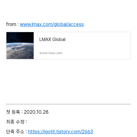
from :
www.lmax.com/global/access
LMAX Global
www.lmax.com
첫 등록 : 2020.10.28
최종 수정 :
단축 주소 :
https://igotit.tistory.com/2663