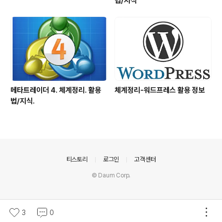
법/지식
메타트레이더 4. 체계정리. 활용
체계정리-워드프레스 활용 정보
법/지식.
의안내
티스토리
로그인
고객센터
© Daum Corp.
3
0