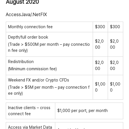
August 2020
AccessJava/.NetFIX
Monthly connection fee
$300
$300
Depth/full order book
$2,0
$2,0
(Trade
>
$500
M
per month – pay connectio
00
00
n fee only)
Redistribution
$2,0
$2,0
00
00
(Minimum commission fee)
Weekend FX and/or Crypto CFDs
$1,00
$1,00
(Trade
>
$5
M
per month – pay connection f
0
0
ee only)
Inactive clients – cross
$1,000 per port, per month
connect fee
Access via Market Data