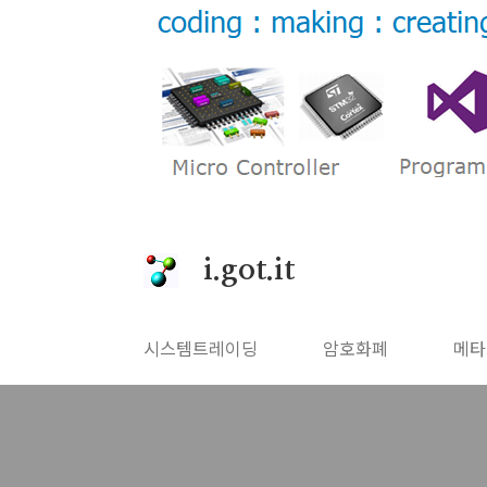
본문 바로가기
i.got.it
시스템트레이딩
암호화폐
메타