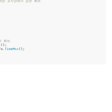
택된 포지션에서 정보 확보. 
여 확보. 
t
(); 

fo.
TimeMsc
();
