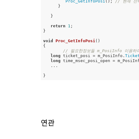
Proc_GetInfoPosi
(); 
// 현재 선
      }      

   }

return
1
; 

}

void
Proc_GetInfoPosi
()
{

// 필요한정보들 m_PosiInfo 이용하
long
 ticket_posi = m_PosiInfo.
Ticke
long
 time_msec_posi_open = m_PosiIn
   ...

연관