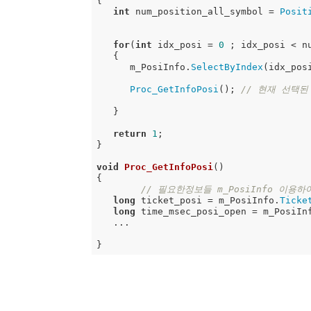
{

int
 num_position_all_symbol = 
Posit
for
(
int
 idx_posi = 
0
 ; idx_posi < nu
   {

      m_PosiInfo.
SelectByIndex
(idx_pos
Proc_GetInfoPosi
(); 
// 현재 선택된
   }

return
1
; 

}

void
Proc_GetInfoPosi
()
{

// 필요한정보들 m_PosiInfo 이용하
long
 ticket_posi = m_PosiInfo.
Ticke
long
 time_msec_posi_open = m_PosiIn
   ...
