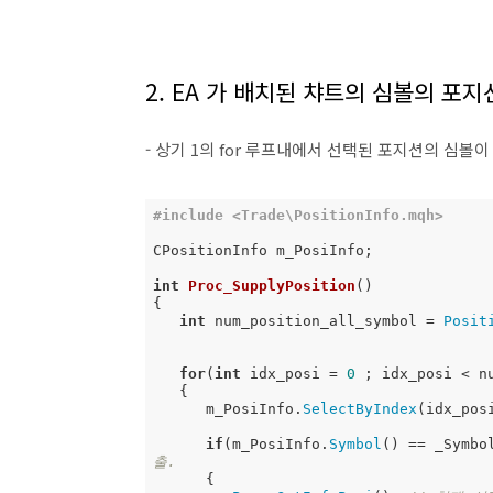
2. EA 가 배치된 챠트의 심볼의 포
- 상기 1의 for 루프내에서 선택된 포지션의 심
#
include
<Trade\PositionInfo.mqh>
CPositionInfo m_PosiInfo; 

int
Proc_SupplyPosition
()
{

int
 num_position_all_symbol = 
Posit
for
(
int
 idx_posi = 
0
 ; idx_posi < nu
   {

      m_PosiInfo.
SelectByIndex
(idx_pos
if
(m_PosiInfo.
Symbol
() == _Symbo
출. 
      {
