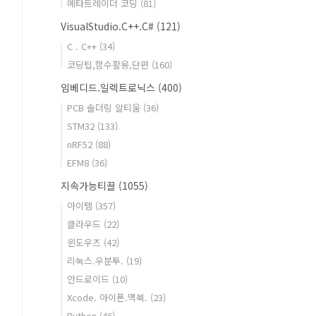
메타트레이더 코딩
(81)
VisualStudio.C++.C#
(121)
C . C++
(34)
코딩팁,함수활용,단편
(160)
임베디드.일렉트로닉스
(400)
PCB 솔더링 알티움
(36)
STM32
(133)
nRF52
(88)
EFM8
(36)
지속가능티끌
(1055)
아이템
(357)
클라우드
(22)
윈도우즈
(42)
리눅스.우분투.
(19)
안드로이드
(10)
Xcode. 아이폰.맥북.
(23)
Python
(46)