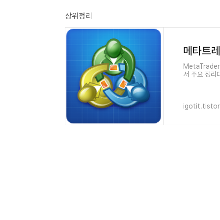
상위정리
메타트레
MetaTrad
서 주요 정리대
딩"하여 메타
igotit.tist