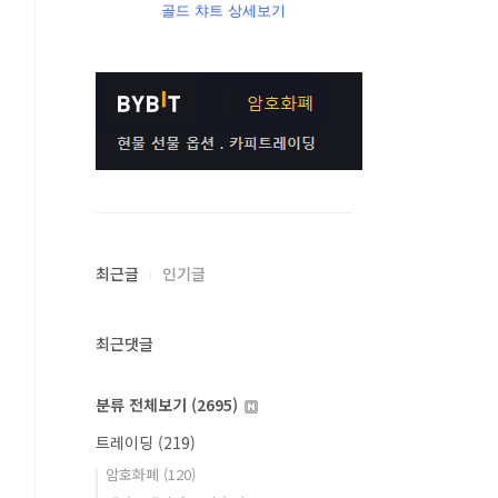
골드 챠트 상세보기
최근글
인기글
최근댓글
분류 전체보기
(2695)
트레이딩
(219)
암호화폐
(120)