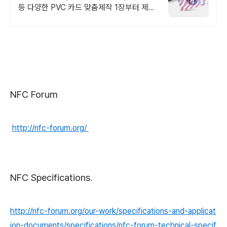
등 다양한 PVC 카드 맞춤제작 1장부터 제작
가능합니다. 소량인쇄에서 대량인쇄까지
RFID, NFC, 투명 등
NFC Forum
http://nfc-forum.org/
NFC Specifications.
http://nfc-forum.org/our-work/specifications-and-applicat
ion-documents/specifications/nfc-forum-technical-specif