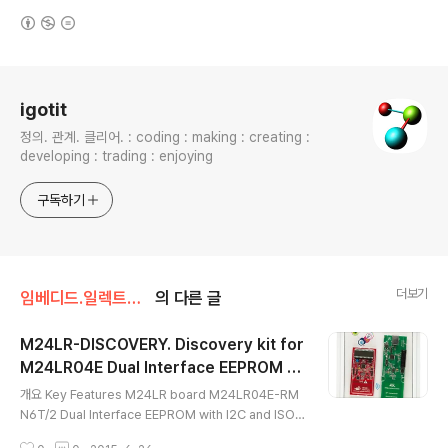
(새창열림)
로그 정보
igotit
정의. 관계. 클리어. : coding : making : creating :
developing : trading : enjoying
구독하기
더보기
임베디드.일렉트로닉스
의 다른 글
M24LR-DISCOVERY. Discovery kit for
M24LR04E Dual Interface EEPROM wi
글 내용
th energy harvesting
개요 Key Features M24LR board M24LR04E-RM
N6T/2 Dual Interface EEPROM with I2C and ISO/I
EC 15693 RF interfaces, 4 Kbits of EEPROM and