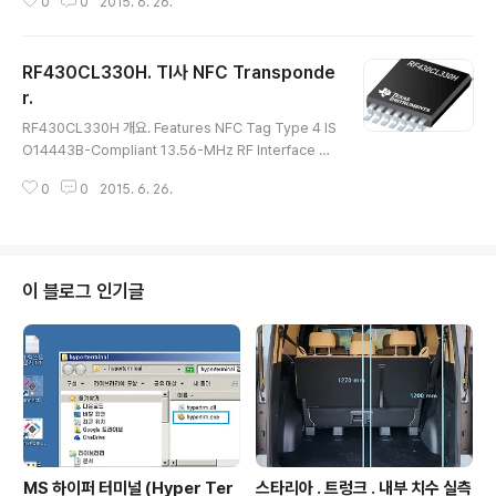
0
0
2015. 6. 26.
password protection in SO8N package STM8L1
52C6T6 8-bit microcontroller, with 8 Kbytes of
Flash memory STTS751-0WB3F, low-voltage di
RF430CL330H. TI사 NFC Transponde
gital temperature sensor 20 x 40 mm inductive
antenna etched on the PCB Two function button
r.
글 내용
s (User and Reset) SWIM connector for progra
RF430CL330H 개요. Features NFC Tag Type 4 IS
m..
O14443B-Compliant 13.56-MHz RF Interface Su
pports up to 848 kbps SPI or I2C Interface to W
0
0
2015. 6. 26.
rite and Read NDEF Messages to Internal SRAM
3KB of SRAM for NDEF Messages Automatic Ch
ecking of NDEF Structure Interrupt Register and
Output Pin to Indicate NDEF Read or Write Com
pletion 데이터 시트 : http://www.ti.com/lit/gpn/rf43
이 블로그 인기글
0cl330h 본 글이 포함된 상위 정리장소 : 1. Connectiv..
MS 하이퍼 터미널 (Hyper Ter
스타리아 . 트렁크 . 내부 치수 실측