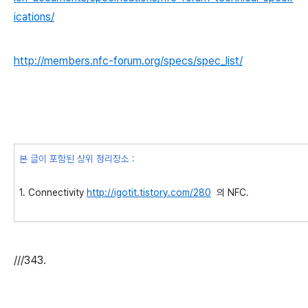
ications/
http://members.nfc-forum.org/specs/spec_list/
본 글이 포함된 상위 정리장소 :
1. Connectivity
http://igotit.tistory.com/280
의 NFC.
///343.