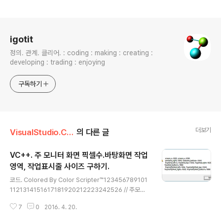
로그 정보
igotit
정의. 관계. 클리어. : coding : making : creating :
developing : trading : enjoying
구독하기
더보기
VisualStudio.C++.C#/코딩팁,함수활용,단편
의 다른 글
VC++. 주 모니터 화면 픽셀수.바탕화면 작업
영역, 작업표시줄 사이즈 구하기.
글 내용
코드. Colored By Color Scripter™123456789101
1121314151617181920212223242526 // 주모니
터의 가로 세로 픽셀수. int screen_x = GetSystemM
7
0
2016. 4. 20.
etrics(SM_CXSCREEN); int screen_y = GetSyste
mMetrics(SM_CYSCREEN); // 주모니터의 작업표시줄