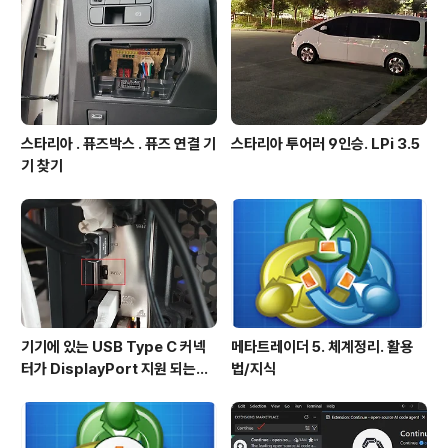
스타리아 . 퓨즈박스 . 퓨즈 연결 기
스타리아 투어러 9인승. LPi 3.5
기 찾기
기기에 있는 USB Type C 커넥
메타트레이더 5. 체계정리. 활용
터가 DisplayPort 지원 되는지
법/지식
확인방법