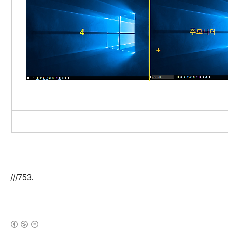
///753.
(새창열림)