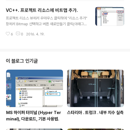
제외한 영역 rect CRect rect_workarea; ::SystemP
VC++. 프로젝트 리소스에 비트맵 추가.
arametersInfo(SPI_GETWORKAREA, 0, &rect_w
글 내용
orkarea, 0); // 작업표시줄 영역 구하기, 윈도우타이틀 S
프로젝트 리소스 뷰에서 우마우스 클릭하여 "리소스 추가"
hell_TrayWnd임. HWND hWnd_TrayWnd = ::Find
창에서 Bitmap 선택하고 버튼 새로만들기 클릭(아래그
Window(_T("Shell_TrayWnd"), NULL); ..
림). 생성된 비트맵의 아이디 설정하고(코드내에서 참조할
6
0
2016. 4. 19.
때 필요한것), 비트맵의 속성에서 색상수, 사이즈 지정. 용
도에 맞게 정하면 됨. 아래 예는 색상 256칼라. 사이즈는
높이 16, 폭 64로 한 것. 그림 그리기. 위 비트맵 편집기에
서 픽셀단위로 그려서 이미지를 만들어도 되나, 고품질 이
미지를 원할 때는 이미 제작된 이미지를 복사해오면 된다.
이 블로그 인기글
예. 그림판에서 이미지를 열고 복사해서 VC++ 비트맵 편
집툴로 붙여넣기 하면 된다(아래 예 . 칼라 24비트로 했
다.) 연관정보. Picture Control 에 Bitmap 표현하기 : h
ttp://igotit.tistory.com/1106 /..
MS 하이퍼 터미널 (Hyper Ter
스타리아 . 트렁크 . 내부 치수 실측
minal), 다운로드, 기본 사용법.