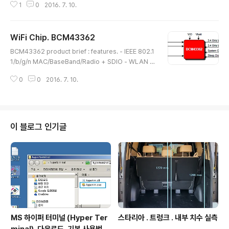
1
0
2016. 7. 10.
nectivity : http://igotit.tistory.com/280 ///796.
WiFi Chip. BCM43362
글 내용
BCM43362 product brief : features. - IEEE 802.1
1/b/g/n MAC/BaseBand/Radio + SDIO - WLAN p
ower amp. - Integrated ARM Cortex M3 CPU wit
0
0
2016. 7. 10.
h on chip memory. - SDIO v2.0 50MHz, 4bit and
1bit. - SPI up to 20MHz. - package : 64ball WLB
GA (4.52mm x 2.92mm, 0.4mm pitch)- Compati
ble with WICED SDK. 본 글 포함된 상위 정리글. Conn
ectivity : http://igotit.tistory.com/280 ///795.
이 블로그 인기글
MS 하이퍼 터미널 (Hyper Ter
스타리아 . 트렁크 . 내부 치수 실측