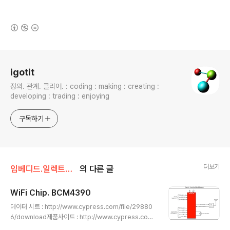
(새창열림)
로그 정보
igotit
정의. 관계. 클리어. : coding : making : creating :
developing : trading : enjoying
구독하기
더보기
임베디드.일렉트로닉스
의 다른 글
WiFi Chip. BCM4390
글 내용
데이터 시트 : http://www.cypress.com/file/29880
6/download제품사이트 : http://www.cypress.com/
part/bcm4390dkwbg 본 글 포함된 상위 정리글. Con