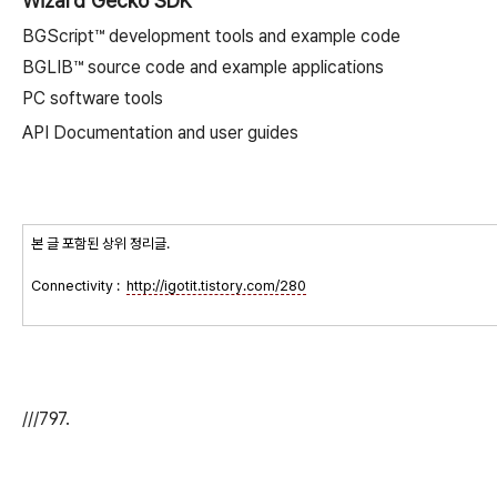
Wizard Gecko SDK
BGScript™ development tools and example code
BGLIB™ source code and example applications
PC software tools
API Documentation and user guides
본 글 포함된 상위 정리글.
Connectivity :
http://igotit.tistory.com/280
///797.