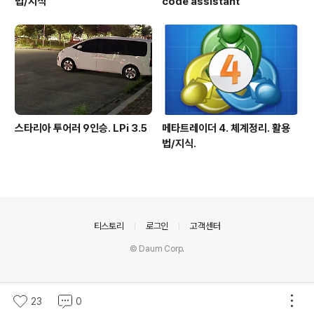
법/지식
code assistant
스타리아 투어러 9인승. LPi 3.5
메타트레이더 4. 체계정리. 활용
법/지식.
의안내
티스토리
로그인
고객센터
© Daum Corp.
23
0