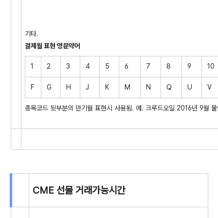
기타.
결제월 표현 영문약어
1
2
3
4
5
6
7
8
9
10
F
G
H
J
K
M
N
Q
U
V
종목코드 뒷부분의 만기월 표현시 사용됨. 예. 크루드오일 2016년 9월 물인
CME 선물 거래가능시간