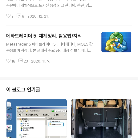
주문마다 개별적으로 포지션 생성 되고 관리됨. 한편, 암호
화폐 거래소(확인된곳 : 바이낸스, 바이빗) 의 헷징 모드 종
2
8
2020. 12. 21.
목들에서의 포지션 관리 형식은 short , long 포지션은 분
리되어 따로 관리되나, short 이나 long 포지션 내에서는
개별 포지션으로 분리 관리되지 않고 short 에서 알짜 포
메타트레이더 5. 체계정리. 활용법/지식
지션 1개, long 에서 알짜 포지션 1개로 만 관리된다. 예.
글 내용
숏포지션 있는 상태에서 추가 매도주문 하여 체결된 경우
MetaTrader 5 메타트레이더 5 , 메타에디터, MQL5 활
신규 숏포지션 안만들어지고 초기의 숏포지션 포함한 단일
용정보 체계정리. 본 글에서 주요 정리대상 정보 1. 메타트
알짜 숏포지션 수량과 평균가격이 갱신되는 방식임. 메타
레이더 5 사용법.2. MQL5 언어 기반 "직접 코딩"하여 메
트레이더에서의 완전한 개별 포지션 - 아래 그림의 붉은 박
18
23
2020. 11. 9.
타프레이더5에서 자동매매 달성하기 위한 기술적 정보주
스 처럼 btcusd 종목에서의 여러 번의 매도 주문 별로 포
요참고. 직접 자동매매 전략 코딩하는 것만이 유일한 자동
지..
매매 수단은 아니다. 코딩작업 전혀 하지 않아도 다른 전략
개발자(전세계 누구나 가능)의 매매 그대로 카피 매매 가능
하다( 카피 매매 상세 ). 카피 매매 목적에서는 본 글에서 정
이 블로그 인기글
리된 코딩 정보는 안봐도 됨. 단, 직접 전략 개발하여 본인
시그널을 다른 사람에게 제공하고 안정적인 신호제공 수수
료 수익도 얻을 수 있기 때문에 직접 개발성공시 압도적인
안정적인 수익을 얻을 수 있긴하다. 물론 기존 신호 공급자
들보..