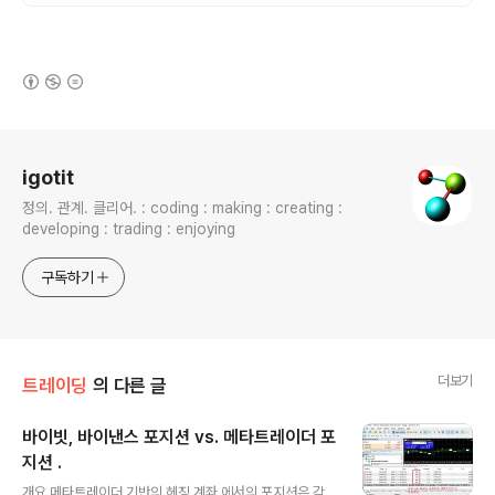
(새창열림)
로그 정보
igotit
정의. 관계. 클리어. : coding : making : creating :
developing : trading : enjoying
구독하기
더보기
트레이딩
의 다른 글
바이빗, 바이낸스 포지션 vs. 메타트레이더 포
지션 .
글 내용
개요 메타트레이더 기반의 헤징 계좌 에서의 포지션은 각