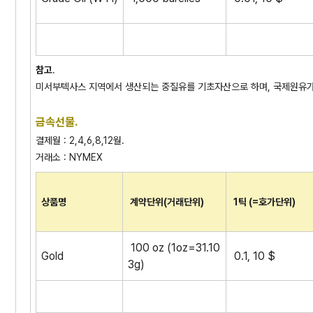
참고
.
미서부텍사스 지역에서 생산되는 중질유를 기초자산으로 하며, 국제원유가
금속선물.
결제월 : 2,4,6,8,12월.
거래소 : NYMEX
상품명
계약단위(거래단위)
1틱 (=호가단위)
100 oz (1oz=31.10
Gold
0.1, 10 $
3g)