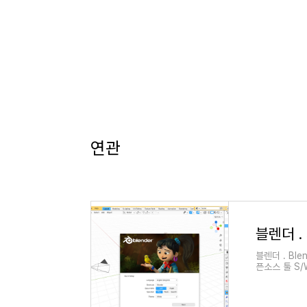
연관
블렌더 . Bl
픈소스 툴 S/
가능 - 오픈소