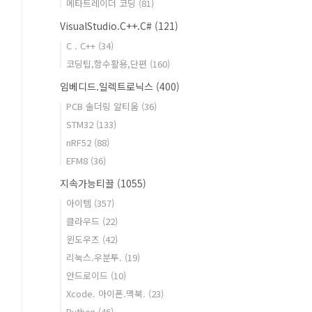
메타트레이더 코딩
(81)
VisualStudio.C++.C#
(121)
C . C++
(34)
코딩팁,함수활용,단편
(160)
임베디드.일렉트로닉스
(400)
PCB 솔더링 알티움
(36)
STM32
(133)
nRF52
(88)
EFM8
(36)
지속가능티끌
(1055)
아이템
(357)
클라우드
(22)
윈도우즈
(42)
리눅스.우분투.
(19)
안드로이드
(10)
Xcode. 아이폰.맥북.
(23)
Python
(46)