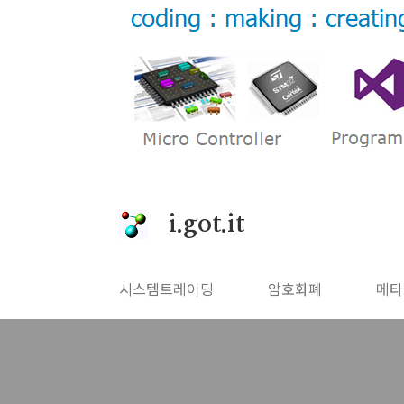
본문 바로가기
i.got.it
시스템트레이딩
암호화폐
메타