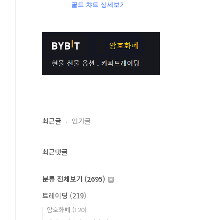
골드 챠트 상세보기
최근글
인기글
최근댓글
분류 전체보기
(2695)
트레이딩
(219)
암호화폐
(120)