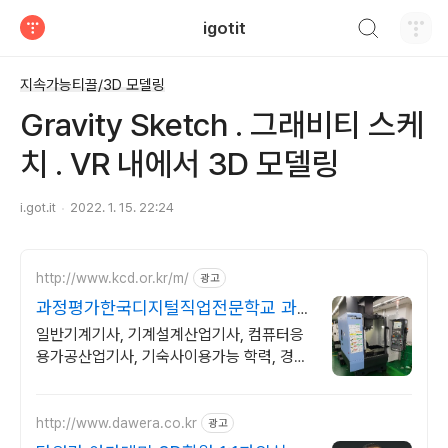
검색하기
igotit
티스토리
지속가능티끌/3D 모델링
Gravity Sketch . 그래비티 스케
치 . VR 내에서 3D 모델링
i.got.it
2022. 1. 15. 22:24
http://www.kcd.or.kr/m/
광고
과정평가한국디지털직업전문학교 과
정평가형 자격제도 특화기관
일반기계기사, 기계설계산업기사, 컴퓨터응
용가공산업기사, 기숙사이용가능 학력, 경력,
연령, 응시요건 관계 없이 누구나 수강 가능!
http://www.dawera.co.kr
광고