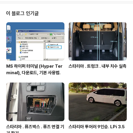
AUTODESK FUSION 360 개요 소프트웨어 명칭 : AU
TODESK FUSION 360 - 3D 설계 소프트웨어. 무료사
이 블로그 인기글
용가능. - 스케치, 바디, 컴포넌트, 어셈블리가 모두 동일 디
자인내에서 구현된다. 이는 종래의 캐드 툴의 bottom up
설계 방식외에 탑.. igotit.tistory.com 퓨전 3..
MS 하이퍼 터미널 (Hyper Ter
스타리아 . 트렁크 . 내부 치수 실측
minal), 다운로드, 기본 사용법.
스타리아 . 퓨즈박스 . 퓨즈 연결 기
스타리아 투어러 9인승. LPi 3.5