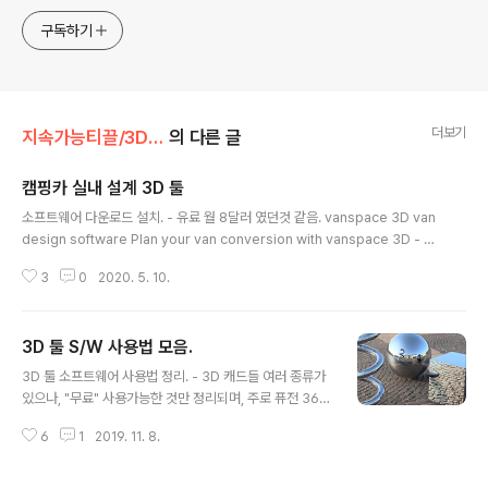
구독하기
더보기
지속가능티끌/3D 모델링
의 다른 글
캠핑카 실내 설계 3D 툴
글 내용
소프트웨어 다운로드 설치. - 유료 월 8달러 였던것 같음. vanspace 3D van
design software Plan your van conversion with vanspace 3D - Ea
sy to use drag and drop software to design your van layout ww
3
0
2020. 5. 10.
w.vanspace3d.co 첫 등록 : 2020.05.10 최종 수정 : 단축 주소 : https://i
gotit.tistory.com/2540
3D 툴 S/W 사용법 모음.
글 내용
3D 툴 소프트웨어 사용법 정리. - 3D 캐드들 여러 종류가
있으나, "무료" 사용가능한 것만 정리되며, 주로 퓨전 360
활용법 위주로 체계 정리. Fusion 360. 퓨전 360 퓨전 3
6
1
2019. 11. 8.
60 개요, 설치, 무료 라이센스 처리 방법 제조사 제공 기본
학습 자료들 소개. https://igotit.tistory.com/1952 오
토데스크 퓨전360.개요.설치.무료. 3D 설계 소프트웨어.