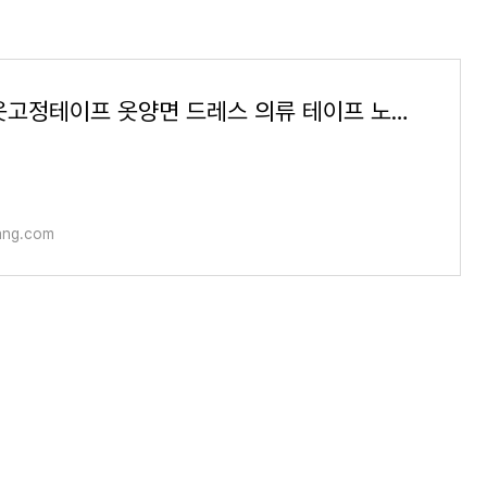
팡스몰 옷고정테이프 옷양면 드레스 의류 테이프 노출방지 대형 36매, 5세트
ng.com