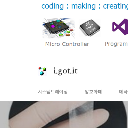
본문 바로가기
i.got.it
시스템트레이딩
암호화폐
메타