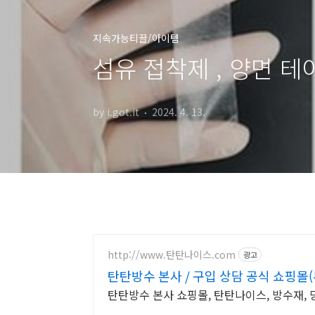
지속가능티끌/아이템
섬유 접착제 , 양면 테
by i.got.it
2024. 4. 13.
http://www.탄탄나이스.com
광고
탄탄방수 본사 / 구입 상담 공식 쇼핑몰
탄탄방수 본사 쇼핑몰, 탄탄나이스, 방수재,