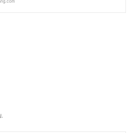
ng.com
됨.