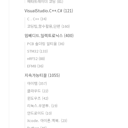
메타트레이더 코딩
(81)
VisualStudio.C++.C#
(121)
C . C++
(34)
코딩팁,함수활용,단편
(160)
임베디드.일렉트로닉스
(400)
PCB 솔더링 알티움
(36)
STM32
(133)
nRF52
(88)
EFM8
(36)
지속가능티끌
(1055)
아이템
(357)
클라우드
(22)
윈도우즈
(42)
리눅스.우분투.
(19)
안드로이드
(10)
Xcode. 아이폰.맥북.
(23)
Python
(46)