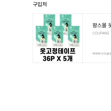
구입처
COUPANG
www.coupa