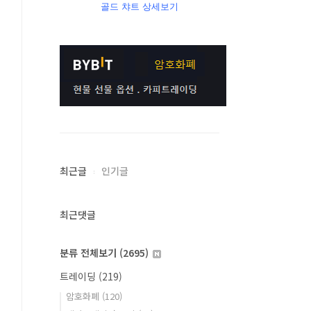
골드 챠트 상세보기
최근글
인기글
최근댓글
분류 전체보기
(2695)
트레이딩
(219)
암호화폐
(120)