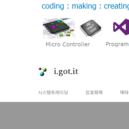
본문 바로가기
i.got.it
시스템트레이딩
암호화폐
메타