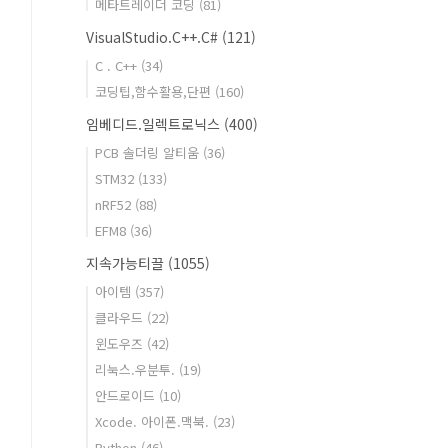
메타트레이더 코딩
(81)
VisualStudio.C++.C#
(121)
C . C++
(34)
코딩팁,함수활용,단편
(160)
임베디드.일렉트로닉스
(400)
PCB 솔더링 알티움
(36)
STM32
(133)
nRF52
(88)
EFM8
(36)
지속가능티끌
(1055)
아이템
(357)
클라우드
(22)
윈도우즈
(42)
리눅스.우분투.
(19)
안드로이드
(10)
Xcode. 아이폰.맥북.
(23)
Python
(46)