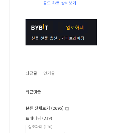
골드 챠트 상세보기
최근글
인기글
최근댓글
분류 전체보기
(2695)
트레이딩
(219)
암호화폐
(120)