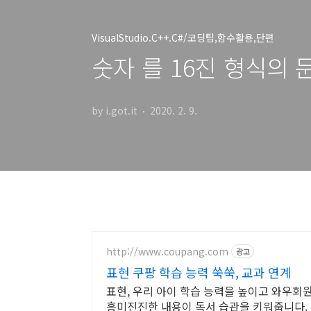
VisualStudio.C++.C#/코딩팁,함수활용,단편
숫자 를 16진 형식의
by i.got.it
2020. 2. 9.
http://www.coupang.com
광고
표현 쿠팡 학습 능력 쑥쑥, 교과 연계
표현, 우리 아이 학습 능력을 높이고 와우회
흥미진진한 내용이 독서 습관을 키워줍니다.