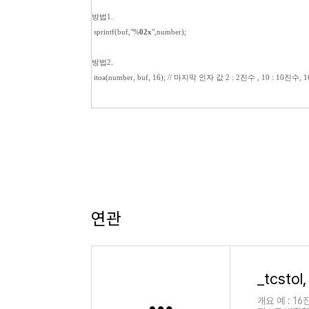
방법1.
sprintf(buf,"%
02x
",number);
방법2.
itoa(number, buf, 16); // 마지막 인자 값 2 : 2진수 , 10 : 10진수, 
연관
개요 예 : 1