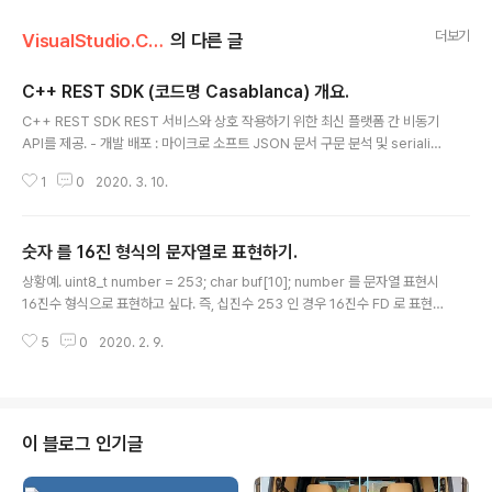
더보기
VisualStudio.C++.C#/코딩팁,함수활용,단편
의 다른 글
C++ REST SDK (코드명 Casablanca) 개요.
글 내용
C++ REST SDK REST 서비스와 상호 작용하기 위한 최신 플랫폼 간 비동기
API를 제공. - 개발 배포 : 마이크로 소프트 JSON 문서 구문 분석 및 serializ
ation에 대한 지원이 기본 제공되는 HTTP 서버에 대해 REST 호출 수행 로컬
1
0
2020. 3. 10.
리디렉션 수신기를 포함하여 OAuth 1 및 2 지원 원격 서비스에 대한 WebSo
cket 연결 기본 제공 스레드 풀을 비롯한 PPL 기반의 완전 비동기 작업 API W
indows Desktop(7+), Windows Server(2012+), 유니버설 Windows
숫자 를 16진 형식의 문자열로 표현하기.
플랫폼, Linux, OSX, Android 및 iOS를 지원. CPP REST SDK 깃허브 : htt
글 내용
ps://github.com/Microsoft/cpprestsdk micros..
상황예. uint8_t number = 253; char buf[10]; number 를 문자열 표현시
16진수 형식으로 표현하고 싶다. 즉, 십진수 253 인 경우 16진수 FD 로 표현.
코드. 방법1. sprintf(buf,"%02x",number); 방법2. itoa(number, buf, 16);
5
0
2020. 2. 9.
// 마지막 인자 값 2 : 2진수 , 10 : 10진수, 16 : 16진수. 연관 _tcstol, strtol,
wcstol. 16 진수, 2 진수 표현 문자를 10진 정수형으로 변환. 개요 예 : 16진수
로 표현된 문자 0040 이라는 문자열이 있을때 이 문자를 10진수 정수로 변환
할 수 있다. 아래 코드의 함수 _tcstol 반환값은 10진수 64이다. CString cst
_num = _T("00..
이 블로그 인기글