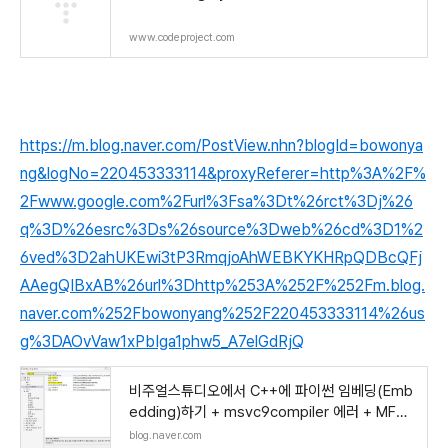
www.codeproject.com
https://m.blog.naver.com/PostView.nhn?blogId=bowonya
ng&logNo=220453333114&proxyReferer=http%3A%2F%
2Fwww.google.com%2Furl%3Fsa%3Dt%26rct%3Dj%26
q%3D%26esrc%3Ds%26source%3Dweb%26cd%3D1%2
6ved%3D2ahUKEwi3tP3RmqjoAhWEBKYKHRpQDBcQFj
AAegQIBxAB%26url%3Dhttp%253A%252F%252Fm.blog.
naver.com%252Fbowonyang%252F220453333114%26us
g%3DAOvVaw1xPbIga1phw5_A7elGdRjQ
비주얼스튜디오에서 C++에 파이썬 임베딩(Emb
edding)하기 + msvc9compiler 에러 + MFC
연동
blog.naver.com