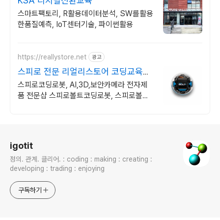
KSA 디지털전환교육
스마트팩토리, R활용데이터분석, SW를활용
한품질예측, IoT센터기술, 파이썬활용
https://reallystore.net
광고
스피로 전문 리얼리스토어 코딩교육을
쉽고 재밌게
스피로코딩로봇, AI,3D,보안카메라 전자제
품 전문샵 스피로볼트코딩로봇, 스피로볼트
파워팩, 스피로미니등 스피로 전문몰
로그 정보
igotit
정의. 관계. 클리어. : coding : making : creating :
developing : trading : enjoying
구독하기