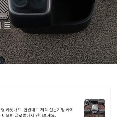
매트
정형 카팻매트, 현관매트 제작 전문기업 카메
보유 티오피 글로벌에서 만나보세요.