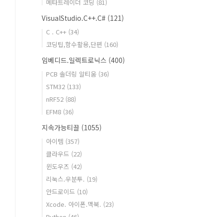
메타트레이더 코딩
(81)
VisualStudio.C++.C#
(121)
C . C++
(34)
코딩팁,함수활용,단편
(160)
임베디드.일렉트로닉스
(400)
PCB 솔더링 알티움
(36)
STM32
(133)
nRF52
(88)
EFM8
(36)
지속가능티끌
(1055)
아이템
(357)
클라우드
(22)
윈도우즈
(42)
리눅스.우분투.
(19)
안드로이드
(10)
Xcode. 아이폰.맥북.
(23)
Python
(46)