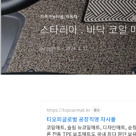
지속가능티끌/자동차
스타리아 . 바닥 코일 
by i.got.it
2024. 3. 31.
https://topcarmat.kr
광고
티오피글로벌 공장직영 자사몰
코일매트, 슬림 뉴코일매트, 디자인매트, 순
론 전용 TPE 보조매트도 국내 최다 원단 