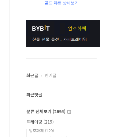
골드 챠트 상세보기
최근글
인기글
최근댓글
분류 전체보기
(2695)
트레이딩
(219)
암호화폐
(120)