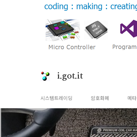
본문 바로가기
i.got.it
시스템트레이딩
암호화폐
메타