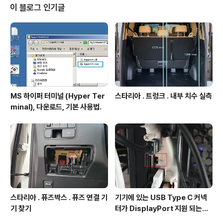
잭 매립으로 추가하고, 여기에 본 시거잭 충전기 장착. DIY
이 블로그 인기글
. 스타리아 . 휴즈 박스 시거 소켓 매립 . 개요 차량 휴즈 박
스 내에 시거 소켓 매립하여 매립방식의 기기 전원 공급 하
려고 함. 차종 :..
MS 하이퍼 터미널 (Hyper Ter
스타리아 . 트렁크 . 내부 치수 실측
minal), 다운로드, 기본 사용법.
스타리아 . 퓨즈박스 . 퓨즈 연결 기
기기에 있는 USB Type C 커넥
기 찾기
터가 DisplayPort 지원 되는지
확인방법