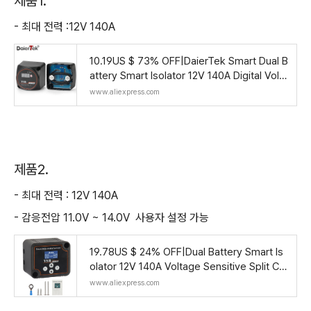
제품1.
- 최대 전력 :12V 140A
10.19US $ 73% OFF|DaierTek Smart Dual B
attery Smart Isolator 12V 140A Digital Volta
ge Sensitive Relay VSR Split Charge For C
www.aliexpress.com
ampe
제품2.
- 최대 전력 : 12V 140A
- 감응전압 11.0V ~ 14.0V 사용자 설정 가능
19.78US $ 24% OFF|Dual Battery Smart Is
olator 12V 140A Voltage Sensitive Split Ch
arge Relay VSR Car Accessories Relay VS
www.aliexpress.com
R ​For