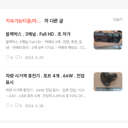
더보기
지속가능티끌/자동차
의 다른 글
블랙박스 . 3채널 . Full HD . 초 저가
글 내용
블랙박스 3채널, Full HD - 카메라 3개 : 전면, 후면, 실
내 - 카메라 화각 : 3개 모두 170도 - 카메라 해상도 : 128
0x720- 모션 검출 - 초당프레임 : 25- 비디오 형식 : AVI
4
1
2024. 3. 29.
- 디스플레이 : IPS 2인치. - 메모리 : 최대 32G byte. C
10 규격. - 무게 : 350g 구입처 옵션 : 카메라 3개 +
32G 메모리 18,000원. - WiFi 지원 안됨. 5971.0₩ 8
차량 시거잭 충전기 . 포트 4개 . 66W . 전압
5% OFF|IR 야간 투시경 루프 녹화 대시 캠, 2 인치 IPS
스크린, 1080P 3 카메라 포함| | - AliExpreSmarter S
표시
글 내용
hopping, Better Living! Aliexpress.comko.aliexp
차량 시거잭 충전기 - 66W, 전압 표시 - 입력 전압 : 12V
ress.com WiFi 지원되는 제품. 17...
~ 24V - USB 포트 4개 . 구입처 0.49US $ 94% OFF|
Plug To Car Adapter|66w 4-port Usb Car Charg
1
0
2024. 3. 28.
er - Fast Charging For Iphone, Samsung, Xiaomi
Smarter Shopping, Better Living! Aliexpress.co
m www.aliexpress.com 포트에 용량 기록되어 있어
식별 용이. 차량 장착 야간. 활용예 휴즈 박스 내부에 시거