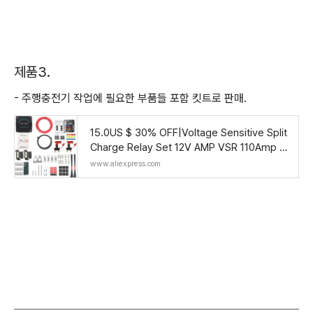
제품3.
- 주행충전기 작업에 필요한 부품들 포함 킷트로 판매.
15.0US $ 30% OFF|Voltage Sensitive Split
Charge Relay Set 12V AMP VSR 110Amp F
or Camper Car RV Yacht Steamer Smart 2
www.aliexpress.com
Battery Ban