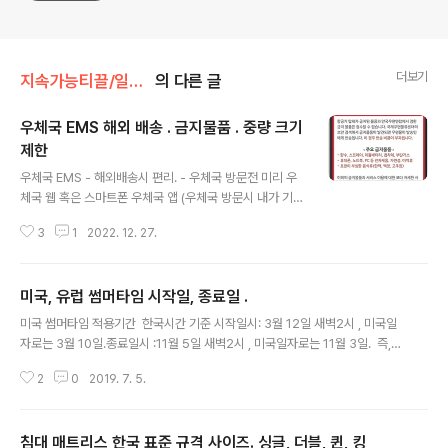
더보기
지속가능티끌/일상.잡다
의 다른 글
우체국 EMS 해외 배송 . 금지물품 . 중량 크기
제한
글 내용
우체국 EMS - 해외배송시 편리. - 우체국 방문전 미리 우
체국 웹 혹은 스마트폰 우체국 앱 (우체국 방문시 내가 기록
한것 보기 편하니까 스마트폰 앱을 이용하는게 좋음.)에서
3
1
2022. 12. 27.
수령인 주소지 등을 미리 기록해두고 방문하면 우체국에서
이것 저것 기록하지 않아도 되어 간소한 절차로 배송가능.
우체국 EMS 배송 처리 3단계. 단계1. 배송할 물건 포장. -
미국, 유럽 썸머타임 시작일, 종료일 .
배송 중에 막 던지고 다른 무거운 물건(최소 30kg 이상 )
글 내용
들에 짓눌려서 배송되기 때문에, 1.5 m 높이에서 떨어져도
미국 썸머타임 적용기간 한국시간 기준 시작일시: 3월 12일 새벽2시 , 미국일
파손되지 않을 정도로 안전하게 포장한다. - 우체국 방문해
자로는 3월 10일.종료일시 :11월 5일 새벽2시 , 미국일자로는 11월 3일. 즉,
서 배송 포장할 생각하면 안된다. 우체국에 비치된 포장박
한국시간 기준 3월12일 새벽2시 되는 시점에 미국 시계는 새벽3시로 수정하게
스는 국내용이라서 큰 사이즈는 없을뿐만 아니라. 테이프
2
0
2019. 7. 5.
되고, 종료일 11월 5일 새벽2시가 되면 미국 시계를 새벽 1시로 수정 적용
도 접착력이 너무 약해서 해외 배송용으로 너무 부실하다.
함. 유럽 서머타임 기간 시작 : 4월 31일 오전 1시. 종료 " 10월 27일 오전 2
직접 박스와..
시. 구글에서 검색한건데 상기 시간은 중부 유럽 시간 기준이라고 함. 서유럽 서
침대 매트리스 한국 표준 규격 사이즈. 싱글, 더블, 퀸, 킹
머타임도 있다는데데.. 지저분해서 세밀한 조사 중단함. 서머타임 관련 의견 -