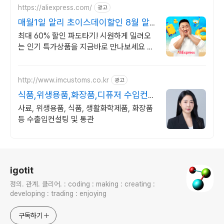
https://aliexpress.com/
광고
매월1일 알리 초이스데이할인 8월 알
리 할인혜택 파도타기
최대 60% 할인 파도타기! 시원하게 밀려오
는 인기 특가상품을 지금바로 만나보세요 쏟
아지는 혜택, 알리익스프레스
http://www.imcustoms.co.kr
광고
식품,위생용품,화장품,디퓨저 수입컨설
팅 전문 관세사무소
사료, 위생용품, 식품, 생활화학제품, 화장품
등 수출입컨설팅 및 통관
로그 정보
igotit
정의. 관계. 클리어. : coding : making : creating :
developing : trading : enjoying
구독하기