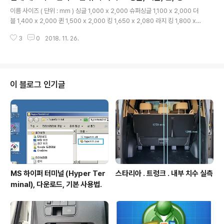
글 내용
금융 거래관련 데이터 핸들링 하는 경우에는 서머 타임은 참 쓰잘데기 없이 지
이름 사이즈 ( 단위 : mm ) 싱글 1,000 x 2,000 슈퍼싱글 1,100 x 2,000 더
저분하게 만드는 무의미한 시간 정의에 해당한다. - 금..
블 1,400 x 2,000 퀸 1,500 x 2,000 킹 1,650 x 2,080 라지 킹 1,800 x
2,080 - 매트리스의 높이에 대한 표준은 없는 듯. - 옆사람과 덜 겹치는 여유있
3
0
2018. 11. 26.
는 폭 : 1인당 900mm 이상. 퀸에서 성인 2명자면 간섭 좀 있음. ///1928
이 블로그 인기글
MS 하이퍼 터미널 (Hyper Ter
스타리아 . 트렁크 . 내부 치수 실측
minal), 다운로드, 기본 사용법.