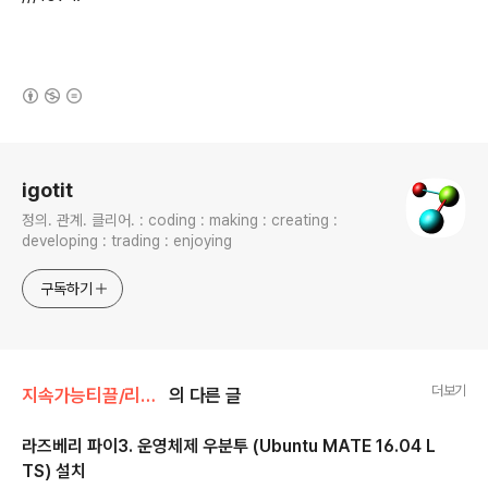
(새창열림)
로그 정보
igotit
정의. 관계. 클리어. : coding : making : creating :
developing : trading : enjoying
구독하기
더보기
지속가능티끌/리눅스.우분투.
의 다른 글
라즈베리 파이3. 운영체제 우분투 (Ubuntu MATE 16.04 L
TS) 설치
글 내용