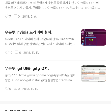
개요 라즈베리파이3 에서 운영체제 우분투 활용하기 위한 마이크로SD 카드에
우분투 이미지 만들기. 준비물. 1. 마이크로SD 카드2. 윈도우 PC- 상기1을 PC
에 연결함.3. Win32 Disk Imager - 상기 2 PC에 설치되어 있어야 함.- 설치
7
0
2018. 2. 6.
파일 다운로드 : https://sourceforge.net/projects/win32diskimager/
상세 아래 과정은 모두 마이크로SD가 연결된 PC에서 이뤄지고 마이크로SD
메모리에 부팅가능한 우분투 이미지 만드는 과정임. 단계1. 이미지 파일 다운로
우분투. nvidia 드라이버 설치.
드하기.다운로드 주소 : https://ubuntu-mate.org/download/ 에서 "Ubu
글 내용
ntu MATE 16.04 LTS" 클릭하면 Architecture 를 선택하라고 나온다. 여기
nvidia GPU 드라이버 설치. 우분투 버전 16.04 termin
서 ..
al 창에서 아래 구문 실행하면 엔비디아 드라이버 설치된
다. 설치완료되면 재부팅한다. sudo add-apt-reposit
10
0
2016. 11. 11.
ory ppa:graphics-drivers/ppa sudo apt-get upd
ate sudo apt-get install nvidia-340 주의사항. 그래
픽카드 모델에 따라 상기 구문의 nvidia-340 대신 다른
우분투. git UI툴. gitg 설치.
드라이버 이름을 기록해야한다. 예. Geforce GTX260
글 내용
인 경우 nvidia-340. GTX970 인 경우 nvidia-367 등.
gitg 개요 : https://wiki.gnome.org/Apps/Gitg/ 설치
엔비디아 그래픽카드별 드라이버 종류 확인 방법. http://
방법. sudo apt-get install gitg 실행방법 : terminal
www.geforce.com/drivers/
창에서 gitg 등. ///1078.
0
0
2016. 11. 11.