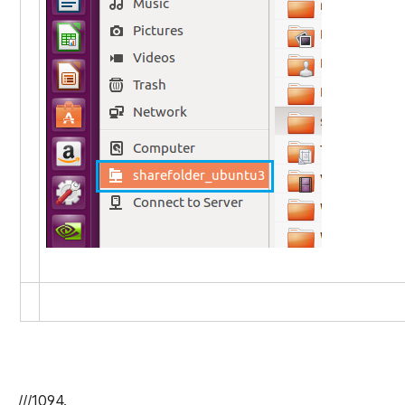
///1094.