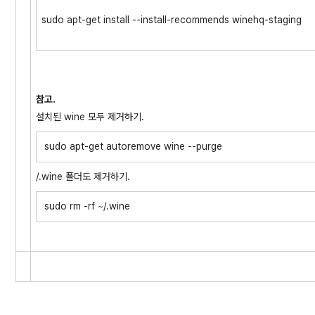
sudo apt-get install --install-recommends winehq-staging
참고.
설치된 wine 모두 제거하기.
sudo apt-get autoremove wine --purge
/.wine 폴더도 제거하기.
sudo rm -rf ~/.wine