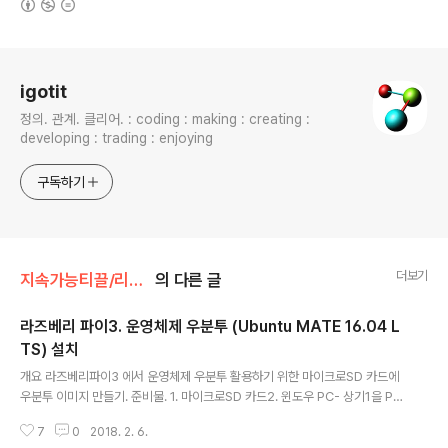
로그 정보
igotit
정의. 관계. 클리어. : coding : making : creating :
developing : trading : enjoying
구독하기
더보기
지속가능티끌/리눅스.우분투.
의 다른 글
라즈베리 파이3. 운영체제 우분투 (Ubuntu MATE 16.04 L
TS) 설치
글 내용
개요 라즈베리파이3 에서 운영체제 우분투 활용하기 위한 마이크로SD 카드에
우분투 이미지 만들기. 준비물. 1. 마이크로SD 카드2. 윈도우 PC- 상기1을 PC
에 연결함.3. Win32 Disk Imager - 상기 2 PC에 설치되어 있어야 함.- 설치
7
0
2018. 2. 6.
파일 다운로드 : https://sourceforge.net/projects/win32diskimager/