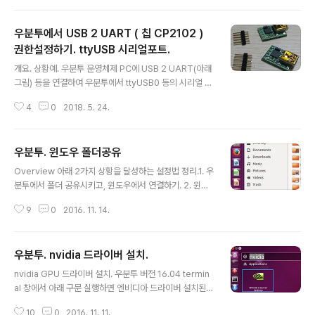
상세 아래 과정은 모두 마이크로SD가 연결된 PC에서 이뤄지고 마이크로SD
메모리에 부팅가능한 우분투 이미지 만드는 과정임. 단계1. 이미지 파일 다운로
우분투에서 USB 2 UART ( 칩 CP2102 )
드하기.다운로드 주소 : https://ubuntu-mate.org/download/ 에서 "Ubu
ntu MATE 16.04 LTS" 클릭하면 Architecture 를 선택하라고 나온다. 여기
권한설정하기. ttyUSB 시리얼포트.
글 내용
서 ..
개요. 상황예. 우분투 운영체제 PC에 USB 2 UART(아래
그림) 등을 연결하여 우분투에서 ttyUSB0 등의 시리얼 포
트로 생성된 것을 코드 내에서 접근하기 위해서는 권한설
4
0
2018. 5. 24.
정을 해줘야 한다. LX USB2UART 상세정보 : http://igo
tit.tistory.com/242 상세. 아래 동영상은 LX USB2UA
RT 를 우분투PC에 연결했을때 시리얼 포트로 인식된 상
우분투. 윈도우 폴더공유
황을 보이고 있고, 접근 권한을 주는 전체 과정을 보이고 있
글 내용
다. 권한설정 요점. - 터미널창에서 아래 구문 실행하고 재
Overview 아래 2가지 상황을 달성하는 설정법 정리.1. 우
부팅한다. 재부팅해야 권한설정 적용됨. sudo usermod
분투에서 폴더 공유시키고, 윈도우에서 연결하기. 2. 윈도
-a -G dialout $USER ///1653
우에서 공유시킨 폴더를 우분투에서 연결하기. 1. 우분투에
9
0
2016. 11. 14.
서 폴더 공유설정하고 윈도우에서 연결하기. 우분투측에서
공유시킬 폴더 설정. 우분투 파일탐색기에서 공유시킬 폴
더 우마우스 클릭하여 Properties 클릭 하여 탭 Permis
우분투. nvidia 드라이버 설치.
sions 에서 아래처럼 Acces 에서 Create and delete
글 내용
files선택. 탭 Local Network Share 에서 아래처럼 설
nvidia GPU 드라이버 설치. 우분투 버전 16.04 termin
정하고 버튼 Create Share 클릭. 우분투측의 설정은 위
al 창에서 아래 구문 실행하면 엔비디아 드라이버 설치된
설정만 하면 끝. 윈도우에서 우분투 공유폴더 연결하기. 윈
다. 설치완료되면 재부팅한다. sudo add-apt-reposit
도우 탐색기에서 네트워크 우마우스 클릭하여 "네트워크
10
0
2016. 11. 11.