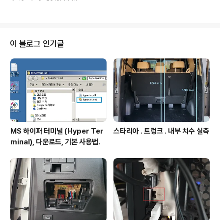
ory ppa:graphics-drivers/ppa sudo apt-get upd
드라이브 연결" 클릭하여 뜬 아래 창에..
ate sudo apt-get install nvidia-340 주의사항. 그래
픽카드 모델에 따라 상기 구문의 nvidia-340 대신 다른
드라이버 이름을 기록해야한다. 예. Geforce GTX260
인 경우 nvidia-340. GTX970 인 경우 nvidia-367 등.
이 블로그 인기글
엔비디아 그래픽카드별 드라이버 종류 확인 방법. http://
www.geforce.com/drivers/
MS 하이퍼 터미널 (Hyper Ter
스타리아 . 트렁크 . 내부 치수 실측
minal), 다운로드, 기본 사용법.